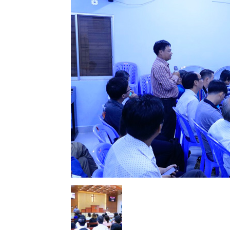
Lành
Việt
Nam