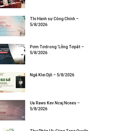
Thi Hành sự Công Chính –
5/8/2026
Pơm Tơdrong ‘Lơ̆ng Tơpăt –
5/8/2026
Ngă Klei Djŏ – 5/8/2026
Ua Raws Kev Ncaj Ncees –
5/8/2026