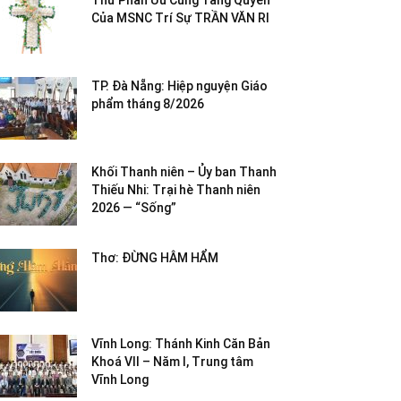
Thư Phân Ưu Cùng Tang Quyến
Của MSNC Trí Sự TRẦN VĂN RI
TP. Đà Nẵng: Hiệp nguyện Giáo
phẩm tháng 8/2026
Khối Thanh niên – Ủy ban Thanh
Thiếu Nhi: Trại hè Thanh niên
2026 — “Sống”
Thơ: ĐỪNG HÂM HẨM
Vĩnh Long: Thánh Kinh Căn Bản
Khoá VII – Năm I, Trung tâm
Vĩnh Long