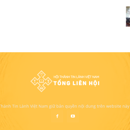
 Thánh Tin Lành Việt Nam giữ bản quyền nội dung trên website này