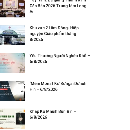
Tây Ninh: Bế giảng Thánh Kinh
Căn Bản 2026 Trung tâm Long
An
Khu vực 2 Lâm Đồng- Hiệp
nguyện Giáo phẩm tháng
8/2026
Yêu Thương Người Nghèo Khổ –
6/8/2026
‘Mêm Mơnat Kơ Bơngai Dơnuh
Hin – 6/8/2026
Khăp Kơ Mnuih Bun Ƀin –
6/8/2026