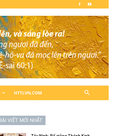
N
HTTLVN.COM
BÀI VIẾT MỚI NHẤT