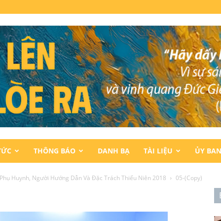
TỨC
THÔNG BÁO
DANH BẠ
TÀI LIỆU
ỦY BA
 Phụ Huynh, Người Hướng Dẫn Và Đặc Trách Thiếu Niên 2018
05-(Copy)