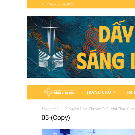
Thứ Năm 06/08/2026
Hội
TRANG CHỦ
TIN 
Thánh
Trang chủ
“Chuyện Nhỏ, Chuyện To” – Hội Thảo Cho
05-(Copy)
Tin