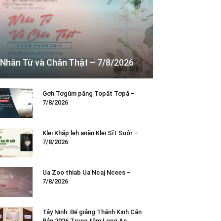
Nhân Từ và Chân Thật – 7/8/2026
Gơh Tơgŭm păng Tơpăt Tơpă –
7/8/2026
Klei Khăp leh anăn Klei Sĭt Suôr –
7/8/2026
Ua Zoo thiab Ua Ncaj Ncees –
7/8/2026
Tây Ninh: Bế giảng Thánh Kinh Căn
Bản 2026 Trung tâm Long An