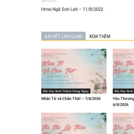
Bài trước
Hmei Ngă Soh Leh – 11/8/2022
BÀI VIẾT LIÊN QUAN
XEM THÊM
Bài Học Kinh Thánh Hàng Ngày
Bài Học Kin
Nhân Từ và Chân Thật – 7/8/2026
Yêu Thương
6/8/2026