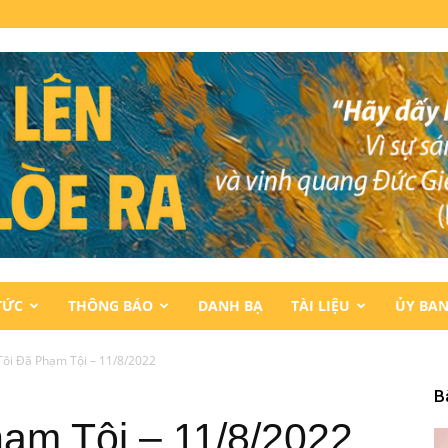
TỨC
THÔNG BÁO
DANH BẠ
TÀI LIỆU
ỦY BA
ôi Đã Phạm Tội – 11/8/2022
B
ạm Tội – 11/8/2022