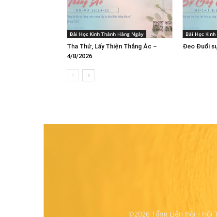
Bài Học Kinh Thánh Hàng Ngày
Bài Học Kin
Tha Thứ, Lấy Thiện Thắng Ác –
Đeo Đuổi sự
4/8/2026
©2026 Tổng Liên Hội - Hội