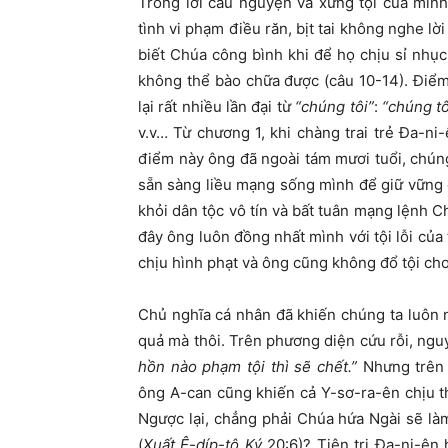
Trong lời cầu nguyện và xưng tội của mìn
tình vi phạm điều răn, bịt tai không nghe l
biết Chúa công bình khi để họ chịu sỉ nhục,
không thể bào chữa được (câu 10-14). Điểm n
lại rất nhiều lần đại từ
“chúng tôi”
:
“chúng tô
v.v… Từ chương 1, khi chàng trai trẻ Đa-n
điểm này ông đã ngoài tám mươi tuổi, chúng
sẵn sàng liều mạng sống mình để giữ vững 
khỏi dân tộc vô tín và bất tuân mạng lệnh C
đây ông luôn đồng nhất mình với tội lỗi của
chịu hình phạt và ông cũng không đổ tội ch
Chủ nghĩa cá nhân đã khiến chúng ta luôn n
quả mà thôi. Trên phương diện cứu rỗi, ngu
hồn nào phạm tội thì sẽ chết.”
Nhưng trên 
ông A-can cũng khiến cả Y-sơ-ra-ên chịu th
Ngược lại, chẳng phải Chúa hứa Ngài sẽ l
(
Xuất Ê-díp-tô Ký
20:6)? Tiên tri Đa-ni-ên