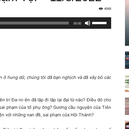
4068
Sử
00:00
dụng
các
phím
mũi
tên
Lên/Xuống
để
ăn ở hung dữ, chúng tôi đã bạn nghịch và đã xây bỏ các
tăng
hoặc
giảm
n tri Đa-ni-ên đã lặp đi lặp lại đại từ nào? Điều đó cho
âm
g sai phạm của tổ phụ ông? Gương cầu nguyện của Tiên
lượng.
diện với những nan đề, sai phạm của Hội Thánh?