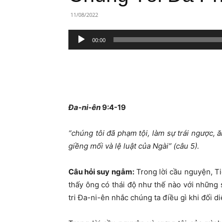
Lành
11/08/2022
Việt
Trình
00:00
Nam
phát
âm
thanh
Đa-ni-ên
9:4-19
“chúng tôi đã phạm tội, làm sự trái ngược, 
giềng mối và lệ luật của Ngài” (câu 5).
Câu hỏi suy ngẫm:
Trong lời cầu nguyện, Tiê
thấy ông có thái độ như thế nào với nhữn
tri Đa-ni-ên nhắc chúng ta điều gì khi đối 