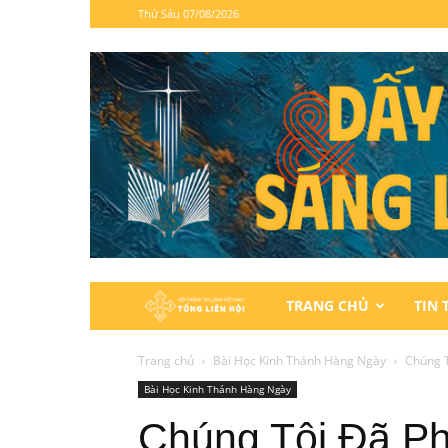
Thứ Sáu 07/08/2026
Hội
TRANG CHỦ
TIN 
Thánh
Trang chủ
Bài Học Kinh Thánh Hàng Ngày
Chúng T
Bài Học Kinh Thánh Hàng Ngày
Tin
Chúng Tôi Đã Ph