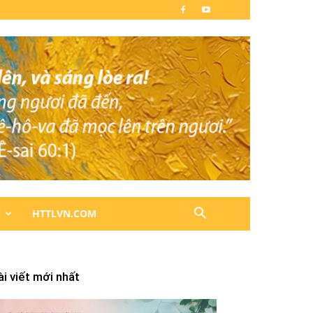
N
HTTLVN.COM
ài viết mới nhất