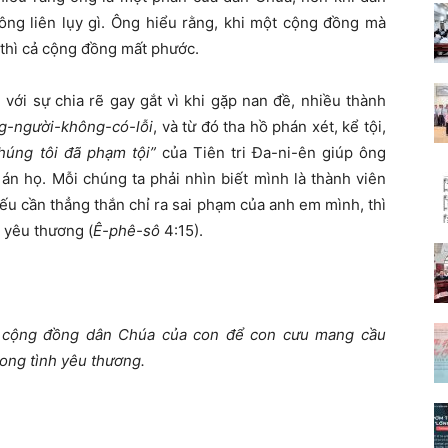
ông liên lụy gì. Ông hiểu rằng, khi một cộng đồng mà
, thì cả cộng đồng mất phước.
với sự chia rẽ gay gắt vì khi gặp nan đề, nhiều thành
g-người-không-có-lỗi
, và từ đó tha hồ phán xét, kể tội,
húng tôi đã phạm tội”
của Tiên tri Đa-ni-ên giúp ông
án họ. Mỗi chúng ta phải nhìn biết mình là thành viên
nếu cần thẳng thắn chỉ ra sai phạm của anh em mình, thì
h yêu thương (
Ê-phê-sô
4:15).
ới cộng đồng dân Chúa của con để con cưu mang cầu
ong tình yêu thương.