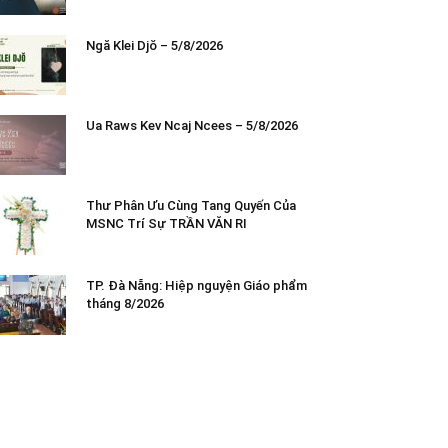
Ngă Klei Djŏ – 5/8/2026
Ua Raws Kev Ncaj Ncees – 5/8/2026
Thư Phân Ưu Cùng Tang Quyến Của
MSNC Trí Sự TRẦN VĂN RI
TP. Đà Nẵng: Hiệp nguyện Giáo phẩm
tháng 8/2026