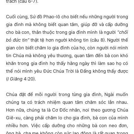
trách (câu 6-7).
Cuối cùng, Sứ đồ Phao-lô cho biết nếu những người trong
gia đình mà không biết quan tâm, giúp đỡ và cấp dưỡng
cho bà con, thân thuộc trong gia đình mình là người
“chối
bỏ đức tin”
thật tệ hơn người không tin (câu 8). Người thế
gian còn biết chăm lo gia đình của họ, còn người nói mình
tin Chúa mà không yêu thương, quan tâm đến bà con khó
khăn trong gia đình họ thấy hằng ngày thì làm sao họ có
thể nói mình yêu Đức Chúa Trời là Đấng không thấy được
(
I Giăng
4:20).
Chúa đặt để mỗi người trong từng gia đình, Ngài muốn
chúng ta có trách nhiệm quan tâm chăm sóc lẫn nhau.
Hơn nữa, chúng ta là Cơ Đốc nhân, noi theo gương Chúa
Giê-xu, càng phải chăm lo cho gia đình, bà con của mình
nhiều hơn. Việc cấp dưỡng cho những bà con neo đơn,
ông bà, cha mẹ không còn sức lao động là rất quan trọng