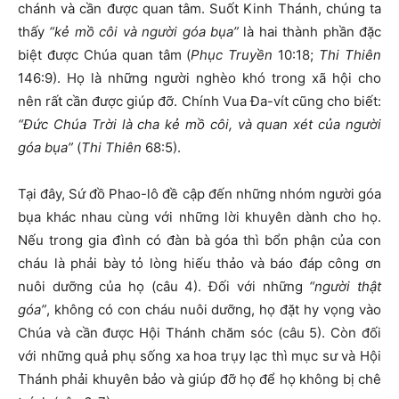
chánh và cần được quan tâm. Suốt Kinh Thánh, chúng ta
thấy
“
kẻ
mồ côi và người góa bụa
”
là hai thành phần đặc
biệt được Chúa quan tâm (
Phục Truyền
10:18;
Thi Thiên
146:9). Họ là những người nghèo khó trong xã hội cho
nên rất cần được giúp đỡ. Chính Vua Đa-vít cũng cho biết:
“Đức Chúa Trời là cha kẻ mồ côi, và quan xét của người
góa bụa”
(
Thi Thiên
68:5).
Tại đây, Sứ đồ Phao-lô đề cập đến những nhóm người góa
bụa khác nhau cùng với những lời khuyên dành cho họ.
Nếu trong gia đình có đàn bà góa thì bổn phận của con
cháu là phải bày tỏ lòng hiếu thảo và báo đáp công ơn
nuôi dưỡng của họ (câu 4). Đối với những
“
người
thật
góa
”
, không có con cháu nuôi dưỡng, họ đặt hy vọng vào
Chúa và cần được Hội Thánh chăm sóc (câu 5). Còn đối
với những quả phụ sống xa hoa trụy lạc thì mục sư và Hội
Thánh phải khuyên bảo và giúp đỡ họ để họ không bị chê