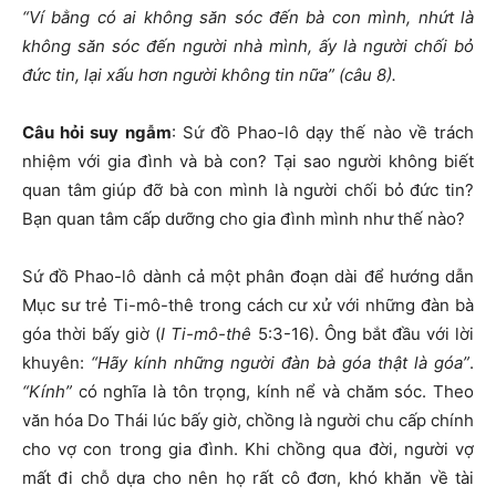
“
Ví bằng có ai không săn sóc đến bà con mình, nhứt là
không săn sóc đến người nhà mình, ấy là người chối bỏ
đức tin, lại xấu hơn người không tin nữa
” (
câu 8)
.
Câu hỏi suy ngẫm
: Sứ đồ Phao-lô dạy thế nào về trách
nhiệm với gia đình và bà con? Tại sao người không biết
quan tâm giúp đỡ bà con mình là người chối bỏ đức tin?
Bạn quan tâm cấp dưỡng cho gia đình mình như thế nào?
Sứ đồ Phao-lô dành cả một phân đoạn dài để hướng dẫn
Mục sư trẻ Ti-mô-thê trong cách cư xử với những đàn bà
góa thời bấy giờ (
I Ti-mô-thê
5:3-16). Ông bắt đầu với lời
khuyên:
“Hãy kính những người đàn bà góa thật là góa”
.
“Kính”
có nghĩa là tôn trọng, kính nể và chăm sóc. Theo
văn hóa Do Thái lúc bấy giờ, chồng là người chu cấp chính
cho vợ con trong gia đình. Khi chồng qua đời, người vợ
mất đi chỗ dựa cho nên họ rất cô đơn, khó khăn về tài