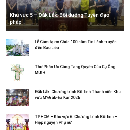
Khu vực 5 – Đắk Lắk: Bồi dưỡng Tuyên đạo
pháp
Lễ Cảm tạ ơn Chúa 100 năm Tin Lành truyền
đến Bạc Liêu
Thư Phân Ưu Cùng Tang Quyến Của Cụ Ông
MƯIH
Đắk Lắk: Chương trình Bồi linh Thanh niên Khu
vực M’Đrắk-Ea Kar 2026
TP.HCM – Khu vực 6: Chương trình Bồi linh –
Hiệp nguyện Phụ nữ