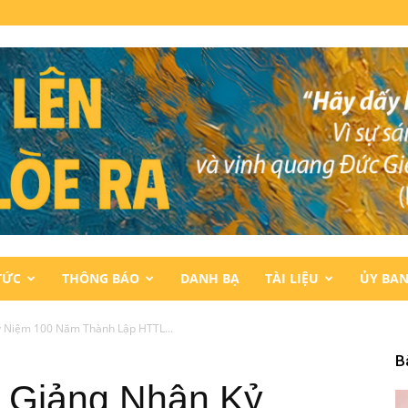
TỨC
THÔNG BÁO
DANH BẠ
TÀI LIỆU
ỦY BA
ỷ Niệm 100 Năm Thành Lập HTTL...
B
 Giảng Nhân Kỷ