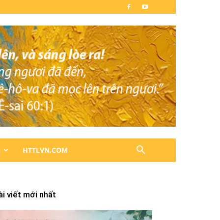
N
HTTLVN.COM
ài viết mới nhất