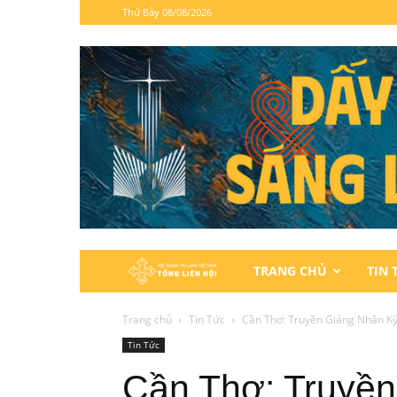
Thứ Bảy 08/08/2026
Hội
TRANG CHỦ
TIN 
Thánh
Trang chủ
Tin Tức
Cần Thơ: Truyền Giảng Nhân K
Tin Tức
Tin
Cần Thơ: Truyền