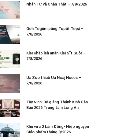
Nhân Từ và Chân Thật – 7/8/2026
Gơh Tơgŭm păng Tơpăt Tơpă –
7/8/2026
Klei Khăp leh anăn Klei Sĭt Suôr –
7/8/2026
Ua Zoo thiab Ua Ncaj Ncees –
7/8/2026
Tây Ninh: Bế giảng Thánh Kinh Căn
Bản 2026 Trung tâm Long An
Khu vực 2 Lâm Đồng- Hiệp nguyện
Giáo phẩm tháng 8/2026