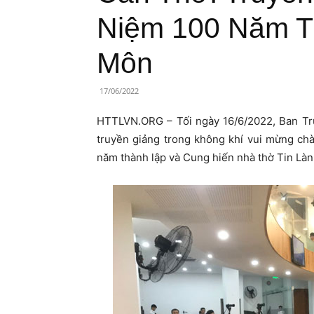
Lành
Niệm 100 Năm T
Việt
Môn
Nam
17/06/2022
HTTLVN.ORG – Tối ngày 16/6/2022, Ban Tr
truyền giảng trong không khí vui mừng ch
năm thành lập và Cung hiến nhà thờ Tin Là