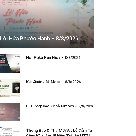
Lời Hứa Phước Hạnh – 8/8/2026
Nơ̆r Pơkă Pŭn Hiôk – 8/8/2026
Klei Ƀuăn Jăk Mơak – 8/8/2026
Lus Cogtseg Koob Hmoov – 8/8/2026
Thông Báo & Thư Mời V/v Lễ Cảm Tạ
Chúa Kỷ Niệm 15 Năm Tái Lập HTTL