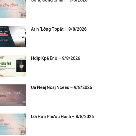
Sống Công Chính – 9/8/2026
Arih ‘Lơ̆ng Tơpăt – 9/8/2026
Hdĭp Kpă Ênô – 9/8/2026
Ua Neej Ncaj Ncees – 9/8/2026
Lời Hứa Phước Hạnh – 8/8/2026