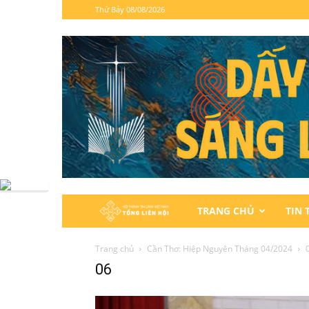
Thứ Bảy 08/08/2026
Hội
TRANG CHỦ
TIN 
Thánh
Trang chủ
Cần Thơ: Hiệp Nguyện Tháng 04/2024
06
Tin