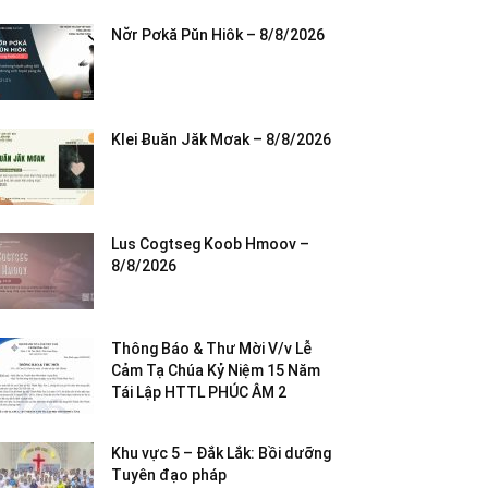
Nơ̆r Pơkă Pŭn Hiôk – 8/8/2026
Klei Ƀuăn Jăk Mơak – 8/8/2026
Lus Cogtseg Koob Hmoov –
8/8/2026
Thông Báo & Thư Mời V/v Lễ
Cảm Tạ Chúa Kỷ Niệm 15 Năm
Tái Lập HTTL PHÚC ÂM 2
Khu vực 5 – Đắk Lắk: Bồi dưỡng
Tuyên đạo pháp