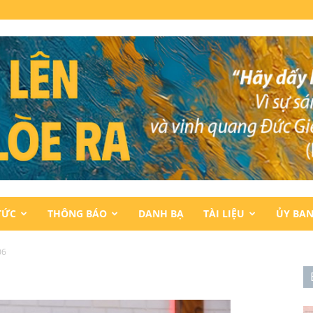
TỨC
THÔNG BÁO
DANH BẠ
TÀI LIỆU
ỦY BA
06