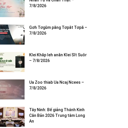
Nhân Từ và Chân Thật –
7/8/2026
Gơh Tơgŭm păng Tơpăt Tơpă –
7/8/2026
Klei Khăp leh anăn Klei Sĭt Suôr
– 7/8/2026
Ua Zoo thiab Ua Ncaj Ncees –
7/8/2026
Tây Ninh: Bế giảng Thánh Kinh
Căn Bản 2026 Trung tâm Long
An