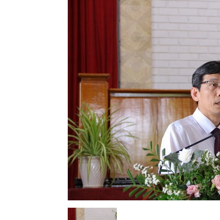
Lành
Việt
Nam