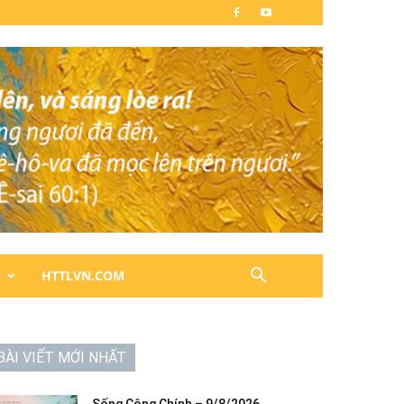
N
HTTLVN.COM
BÀI VIẾT MỚI NHẤT