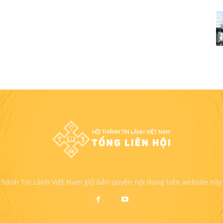
 Thánh Tin Lành Việt Nam giữ bản quyền nội dung trên website này