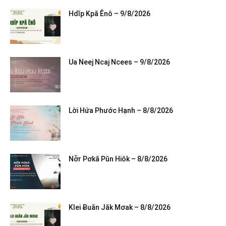
Hdĭp Kpă Ênô – 9/8/2026
Ua Neej Ncaj Ncees – 9/8/2026
Lời Hứa Phước Hạnh – 8/8/2026
Nơ̆r Pơkă Pŭn Hiôk – 8/8/2026
Klei Ƀuăn Jăk Mơak – 8/8/2026