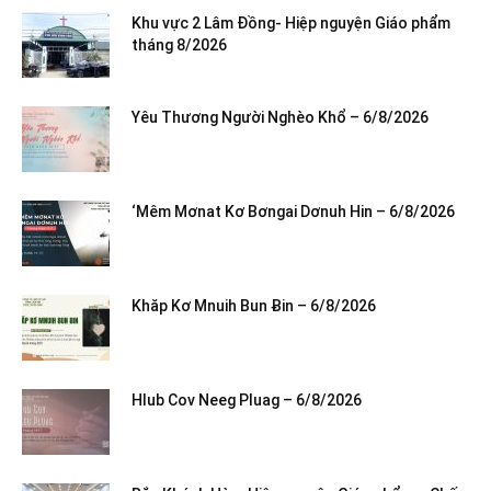
Khu vực 2 Lâm Đồng- Hiệp nguyện Giáo phẩm
tháng 8/2026
Yêu Thương Người Nghèo Khổ – 6/8/2026
‘Mêm Mơnat Kơ Bơngai Dơnuh Hin – 6/8/2026
Khăp Kơ Mnuih Bun Ƀin – 6/8/2026
Hlub Cov Neeg Pluag – 6/8/2026