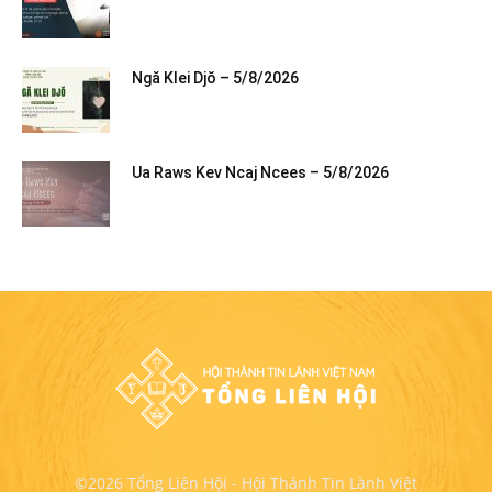
Ngă Klei Djŏ – 5/8/2026
Ua Raws Kev Ncaj Ncees – 5/8/2026
©2026 Tổng Liên Hội - Hội Thánh Tin Lành Việt