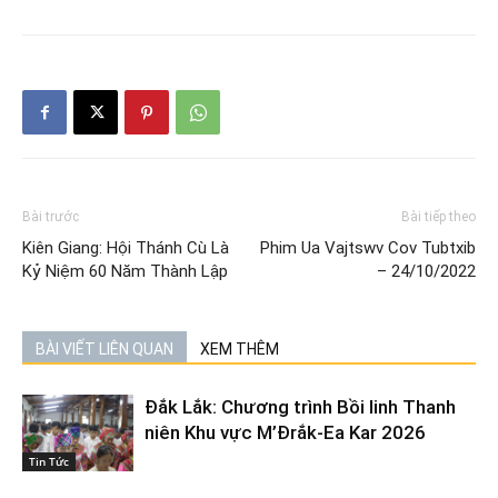
Bài trước
Bài tiếp theo
Kiên Giang: Hội Thánh Cù Là
Phim Ua Vajtswv Cov Tubtxib
Kỷ Niệm 60 Năm Thành Lập
– 24/10/2022
BÀI VIẾT LIÊN QUAN
XEM THÊM
Đắk Lắk: Chương trình Bồi linh Thanh
niên Khu vực M’Đrắk-Ea Kar 2026
Tin Tức