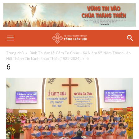
Trang chủ
Bình Thuận: Lễ Cảm Tạ Chúa – Kỷ Niệm 95 Năm Thành Lập
Hội Thánh Tin Lành Phan Thiết (1929-2024)
6
6