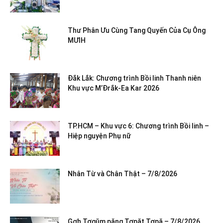
Thư Phân Ưu Cùng Tang Quyến Của Cụ Ông
MƯIH
Đắk Lắk: Chương trình Bồi linh Thanh niên
Khu vực M’Đrắk-Ea Kar 2026
TP.HCM – Khu vực 6: Chương trình Bồi linh –
Hiệp nguyện Phụ nữ
Nhân Từ và Chân Thật – 7/8/2026
Gơh Tơgŭm păng Tơpăt Tơpă – 7/8/2026