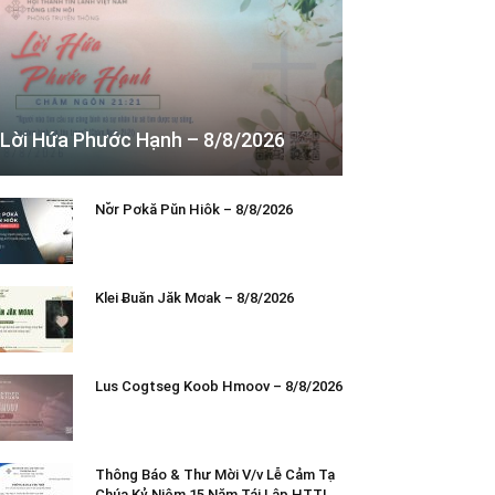
Lời Hứa Phước Hạnh – 8/8/2026
Nơ̆r Pơkă Pŭn Hiôk – 8/8/2026
Klei Ƀuăn Jăk Mơak – 8/8/2026
Lus Cogtseg Koob Hmoov – 8/8/2026
Thông Báo & Thư Mời V/v Lễ Cảm Tạ
Chúa Kỷ Niệm 15 Năm Tái Lập HTTL