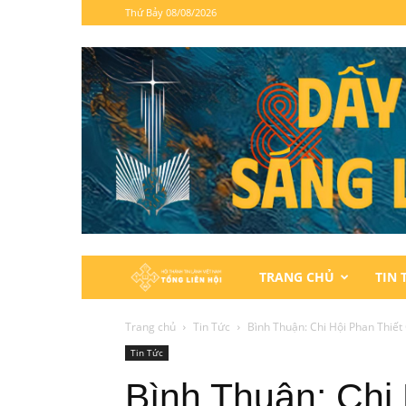
Thứ Bảy 08/08/2026
Hội
TRANG CHỦ
TIN 
Thánh
Trang chủ
Tin Tức
Bình Thuận: Chi Hội Phan Thiết
Tin Tức
Tin
Bình Thuận: Chi