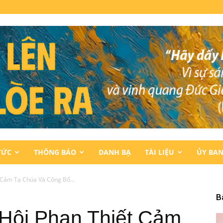
TỨC
THÔNG BÁO
DANH BẠ
TÀI LIỆU
ỦY BA
 Cảm Tạ Chúa Và Công Bố...
B
 Hội Phan Thiết Cảm