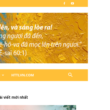
N
HTTLVN.COM
ài viết mới nhất