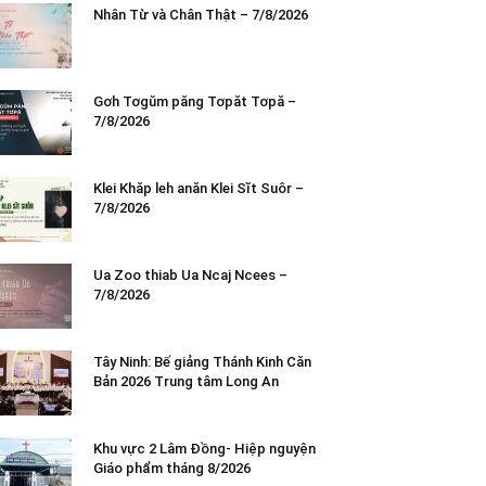
Nhân Từ và Chân Thật – 7/8/2026
Gơh Tơgŭm păng Tơpăt Tơpă –
7/8/2026
Klei Khăp leh anăn Klei Sĭt Suôr –
7/8/2026
Ua Zoo thiab Ua Ncaj Ncees –
7/8/2026
Tây Ninh: Bế giảng Thánh Kinh Căn
Bản 2026 Trung tâm Long An
Khu vực 2 Lâm Đồng- Hiệp nguyện
Giáo phẩm tháng 8/2026