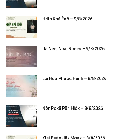
Hdĭp Kpă Ênô – 9/8/2026
Ua Neej Ncaj Ncees – 9/8/2026
Lời Hứa Phước Hạnh – 8/8/2026
Nơ̆r Pơkă Pŭn Hiôk – 8/8/2026
Klei Ƀuăn Jăk Mơak – 8/8/2026