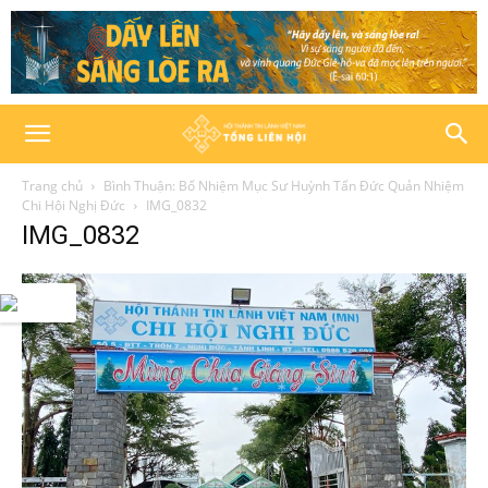
Trang chủ
Bình Thuận: Bổ Nhiệm Mục Sư Huỳnh Tấn Đức Quản Nhiệm
Chi Hội Nghị Đức
IMG_0832
IMG_0832