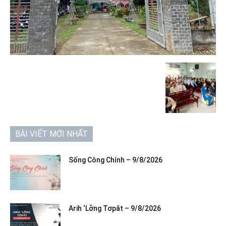
BÀI VIẾT MỚI NHẤT
Sống Công Chính – 9/8/2026
Arih ‘Lơ̆ng Tơpăt – 9/8/2026