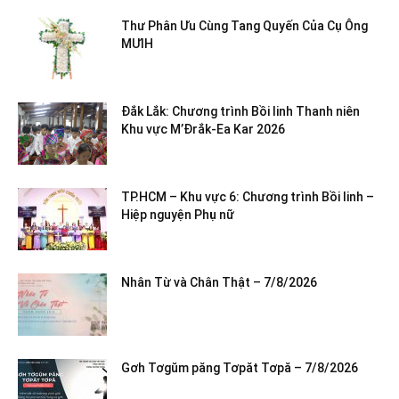
Thư Phân Ưu Cùng Tang Quyến Của Cụ Ông
MƯIH
Đắk Lắk: Chương trình Bồi linh Thanh niên
Khu vực M’Đrắk-Ea Kar 2026
TP.HCM – Khu vực 6: Chương trình Bồi linh –
Hiệp nguyện Phụ nữ
Nhân Từ và Chân Thật – 7/8/2026
Gơh Tơgŭm păng Tơpăt Tơpă – 7/8/2026