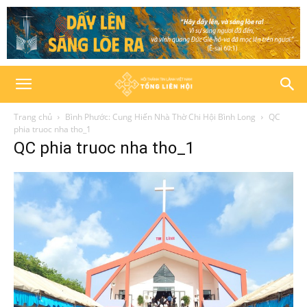
Trang chủ
Bình Phước: Cung Hiến Nhà Thờ Chi Hội Bình Long
QC
phia truoc nha tho_1
QC phia truoc nha tho_1