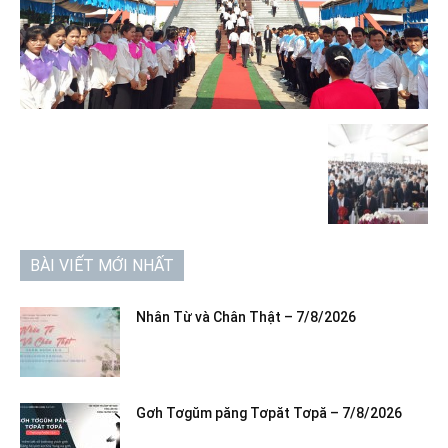
BÀI VIẾT MỚI NHẤT
Nhân Từ và Chân Thật – 7/8/2026
Gơh Tơgŭm păng Tơpăt Tơpă – 7/8/2026