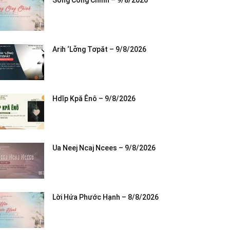
Sống Công Chính – 9/8/2026
Arih ‘Lơ̆ng Tơpăt – 9/8/2026
Hdĭp Kpă Ênô – 9/8/2026
Ua Neej Ncaj Ncees – 9/8/2026
Lời Hứa Phước Hạnh – 8/8/2026