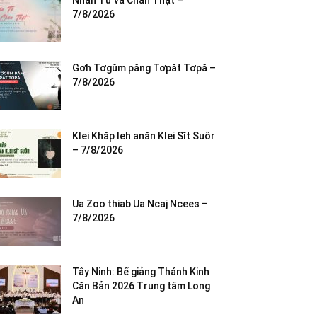
Nhân Từ và Chân Thật –
7/8/2026
Gơh Tơgŭm păng Tơpăt Tơpă –
7/8/2026
Klei Khăp leh anăn Klei Sĭt Suôr
– 7/8/2026
Ua Zoo thiab Ua Ncaj Ncees –
7/8/2026
Tây Ninh: Bế giảng Thánh Kinh
Căn Bản 2026 Trung tâm Long
An