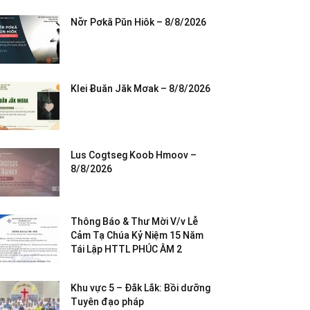
Nơ̆r Pơkă Pŭn Hiôk – 8/8/2026
Klei Ƀuăn Jăk Mơak – 8/8/2026
Lus Cogtseg Koob Hmoov –
8/8/2026
Thông Báo & Thư Mời V/v Lễ
Cảm Tạ Chúa Kỷ Niệm 15 Năm
Tái Lập HTTL PHÚC ÂM 2
Khu vực 5 – Đắk Lắk: Bồi dưỡng
Tuyên đạo pháp