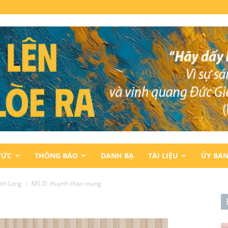
TỨC
THÔNG BÁO
DANH BẠ
TÀI LIỆU
ỦY BA
ình Long
MS D. Huynh chao mung