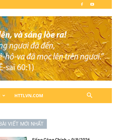
N
HTTLVN.COM
BÀI VIẾT MỚI NHẤT