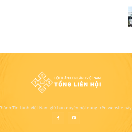
 Thánh Tin Lành Việt Nam giữ bản quyền nội dung trên website này