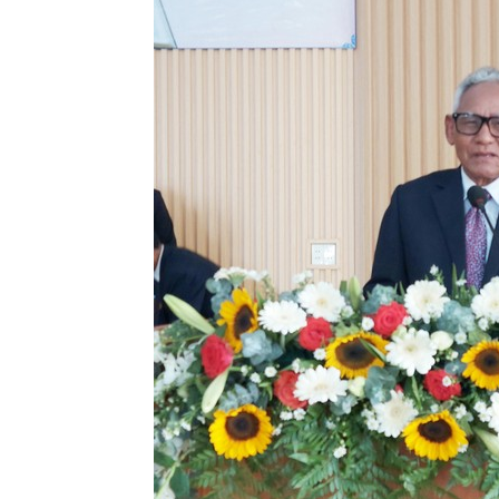
Lành
Việt
Nam