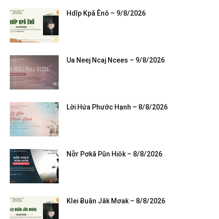
Hdĭp Kpă Ênô – 9/8/2026
Ua Neej Ncaj Ncees – 9/8/2026
Lời Hứa Phước Hạnh – 8/8/2026
Nơ̆r Pơkă Pŭn Hiôk – 8/8/2026
Klei Ƀuăn Jăk Mơak – 8/8/2026