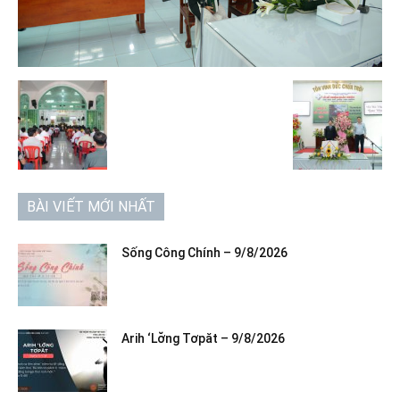
BÀI VIẾT MỚI NHẤT
Sống Công Chính – 9/8/2026
Arih ‘Lơ̆ng Tơpăt – 9/8/2026