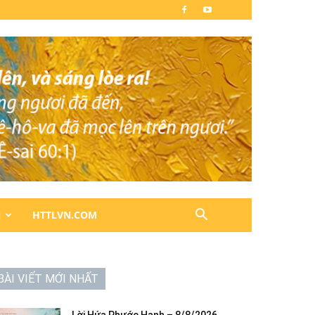
N
HTTLVN.COM
BÀI VIẾT MỚI NHẤT