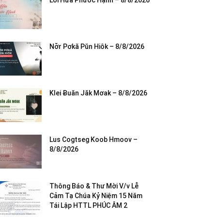
Lời Hứa Phước Hạnh – 8/8/2026
Nơ̆r Pơkă Pŭn Hiôk – 8/8/2026
Klei Ƀuăn Jăk Mơak – 8/8/2026
Lus Cogtseg Koob Hmoov –
8/8/2026
Thông Báo & Thư Mời V/v Lễ
Cảm Tạ Chúa Kỷ Niệm 15 Năm
Tái Lập HTTL PHÚC ÂM 2