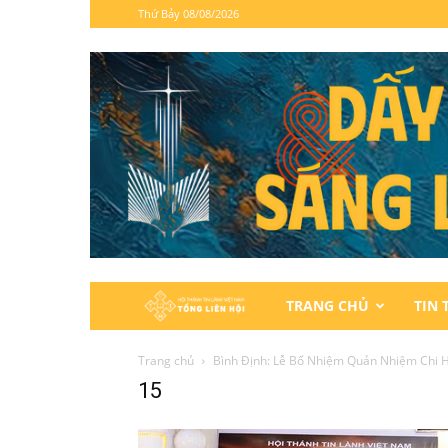
Thứ Bảy 08/08/2026
Hội
TRANG CHỦ
TIN 
Thánh
Trang chủ
Bình Định: Lễ Bổ Nhiệm Quản Nhiệm Chi 
15
Tin