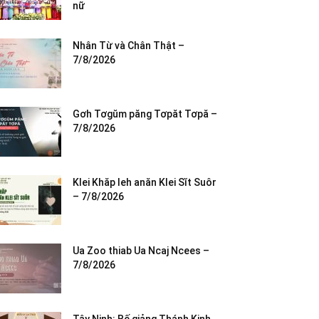
nữ
Nhân Từ và Chân Thật –
7/8/2026
Gơh Tơgŭm păng Tơpăt Tơpă –
7/8/2026
Klei Khăp leh anăn Klei Sĭt Suôr
– 7/8/2026
Ua Zoo thiab Ua Ncaj Ncees –
7/8/2026