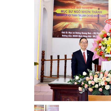
Lành
Việt
Nam