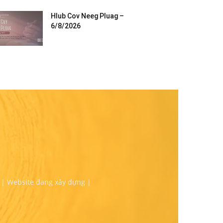
Hlub Cov Neeg Pluag –
6/8/2026
 | Website đang xây dựng |