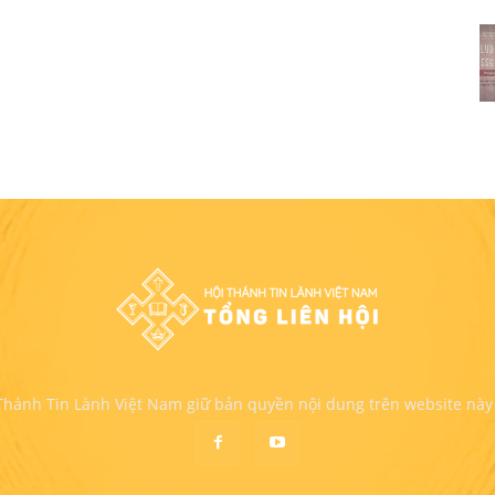
 Thánh Tin Lành Việt Nam giữ bản quyền nội dung trên website này