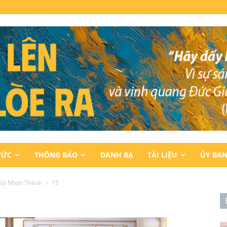
TỨC
THÔNG BÁO
DANH BẠ
TÀI LIỆU
ỦY BA
Hội Nhơn Thành
15