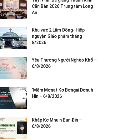
Tây Ninh: Bế giảng Thánh Kinh
Căn Bản 2026 Trung tâm Long
An
Khu vực 2 Lâm Đồng- Hiệp
nguyện Giáo phẩm tháng
8/2026
Yêu Thương Người Nghèo Khổ –
6/8/2026
‘Mêm Mơnat Kơ Bơngai Dơnuh
Hin – 6/8/2026
Khăp Kơ Mnuih Bun Ƀin –
6/8/2026