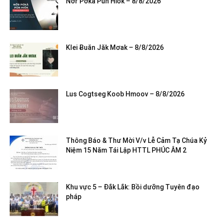
Nơ̆r Pơkă Pŭn Hiôk – 8/8/2026
Klei Ƀuăn Jăk Mơak – 8/8/2026
Lus Cogtseg Koob Hmoov – 8/8/2026
Thông Báo & Thư Mời V/v Lễ Cảm Tạ Chúa Kỷ
Niệm 15 Năm Tái Lập HTTL PHÚC ÂM 2
Khu vực 5 – Đắk Lắk: Bồi dưỡng Tuyên đạo
pháp