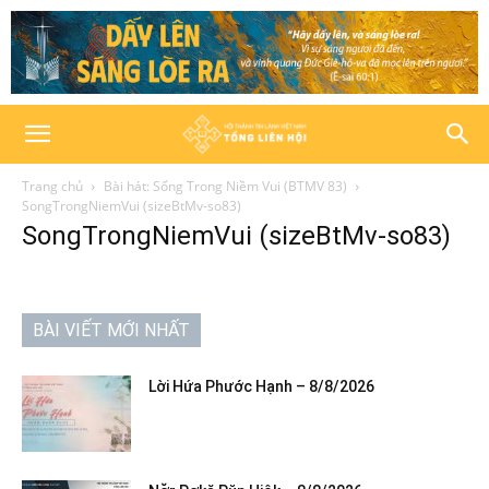
Trang chủ
Bài hát: Sống Trong Niềm Vui (BTMV 83)
SongTrongNiemVui (sizeBtMv-so83)
SongTrongNiemVui (sizeBtMv-so83)
BÀI VIẾT MỚI NHẤT
Lời Hứa Phước Hạnh – 8/8/2026