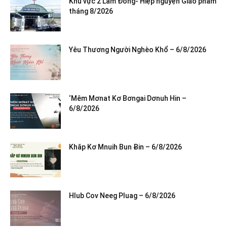
Khu vực 2 Lâm Đồng- Hiệp nguyện Giáo phẩm
tháng 8/2026
Yêu Thương Người Nghèo Khổ – 6/8/2026
‘Mêm Mơnat Kơ Bơngai Dơnuh Hin –
6/8/2026
Khăp Kơ Mnuih Bun Ƀin – 6/8/2026
Hlub Cov Neeg Pluag – 6/8/2026