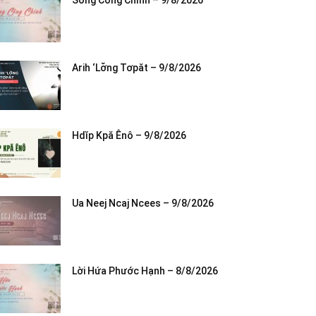
Sống Công Chính – 9/8/2026
Arih ‘Lơ̆ng Tơpăt – 9/8/2026
Hdĭp Kpă Ênô – 9/8/2026
Ua Neej Ncaj Ncees – 9/8/2026
Lời Hứa Phước Hạnh – 8/8/2026