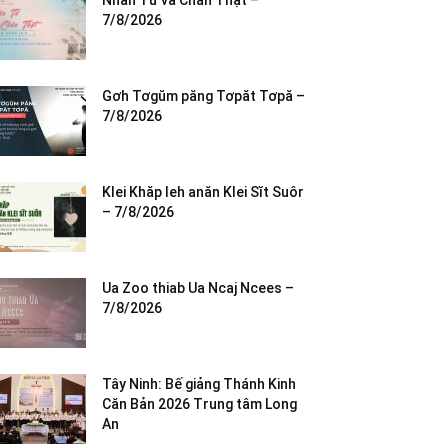
Nhân Từ và Chân Thật –
7/8/2026
Gơh Tơgŭm păng Tơpăt Tơpă –
7/8/2026
Klei Khăp leh anăn Klei Sĭt Suôr
– 7/8/2026
Ua Zoo thiab Ua Ncaj Ncees –
7/8/2026
Tây Ninh: Bế giảng Thánh Kinh
Căn Bản 2026 Trung tâm Long
An