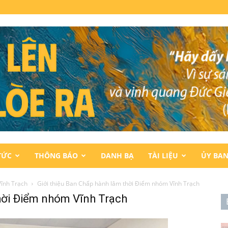
TỨC
THÔNG BÁO
DANH BẠ
TÀI LIỆU
ỦY BA
ĩnh Trạch
Giới thiệu Ban Chấp hành lâm thời Điểm nhóm Vĩnh Trạch
thời Điểm nhóm Vĩnh Trạch