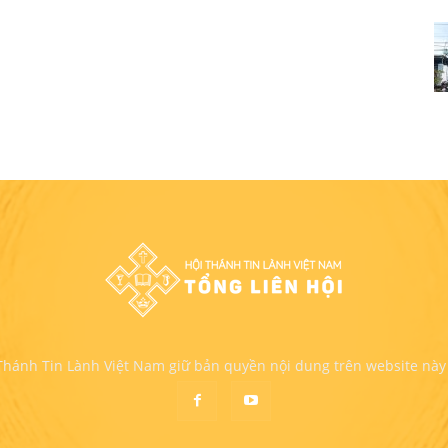
 Thánh Tin Lành Việt Nam giữ bản quyền nội dung trên website này