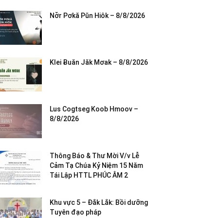
Nơ̆r Pơkă Pŭn Hiôk – 8/8/2026
Klei Ƀuăn Jăk Mơak – 8/8/2026
Lus Cogtseg Koob Hmoov –
8/8/2026
Thông Báo & Thư Mời V/v Lễ
Cảm Tạ Chúa Kỷ Niệm 15 Năm
Tái Lập HTTL PHÚC ÂM 2
Khu vực 5 – Đắk Lắk: Bồi dưỡng
Tuyên đạo pháp