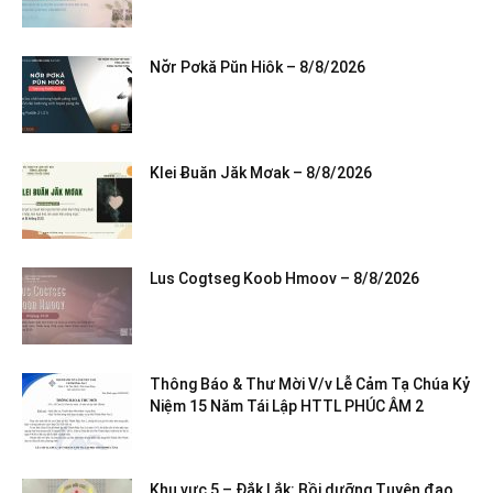
Nơ̆r Pơkă Pŭn Hiôk – 8/8/2026
Klei Ƀuăn Jăk Mơak – 8/8/2026
Lus Cogtseg Koob Hmoov – 8/8/2026
Thông Báo & Thư Mời V/v Lễ Cảm Tạ Chúa Kỷ
Niệm 15 Năm Tái Lập HTTL PHÚC ÂM 2
Khu vực 5 – Đắk Lắk: Bồi dưỡng Tuyên đạo