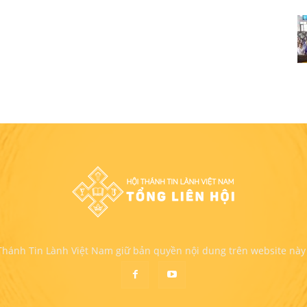
 Thánh Tin Lành Việt Nam giữ bản quyền nội dung trên website này