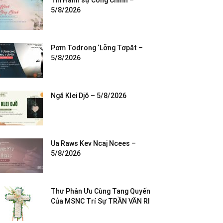
Thi Hành sự Công Chính –
5/8/2026
Pơm Tơdrong ‘Lơ̆ng Tơpăt –
5/8/2026
Ngă Klei Djŏ – 5/8/2026
Ua Raws Kev Ncaj Ncees –
5/8/2026
Thư Phân Ưu Cùng Tang Quyến
Của MSNC Trí Sự TRẦN VĂN RI