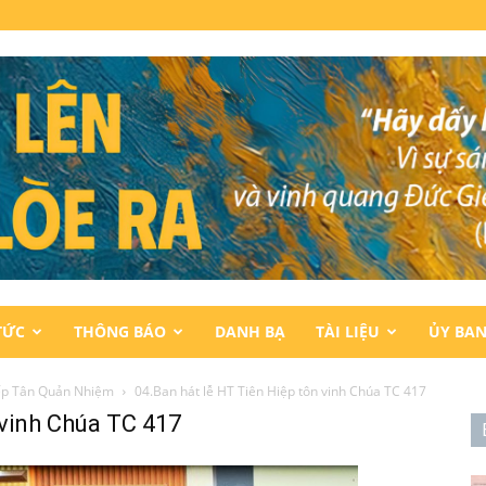
TỨC
THÔNG BÁO
DANH BẠ
TÀI LIỆU
ỦY BA
ếp Tân Quản Nhiệm
04.Ban hát lễ HT Tiên Hiệp tôn vinh Chúa TC 417
 vinh Chúa TC 417