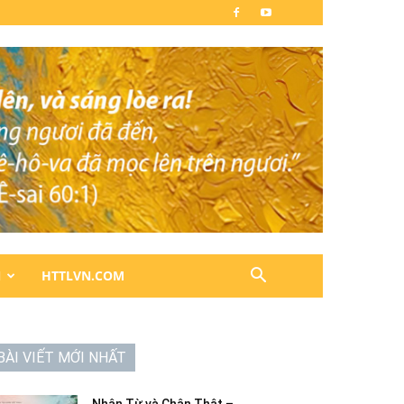
N
HTTLVN.COM
BÀI VIẾT MỚI NHẤT