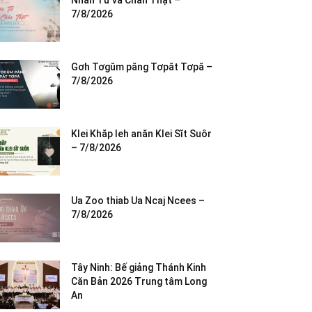
Nhân Từ và Chân Thật –
7/8/2026
Gơh Tơgŭm păng Tơpăt Tơpă –
7/8/2026
Klei Khăp leh anăn Klei Sĭt Suôr
– 7/8/2026
Ua Zoo thiab Ua Ncaj Ncees –
7/8/2026
Tây Ninh: Bế giảng Thánh Kinh
Căn Bản 2026 Trung tâm Long
An