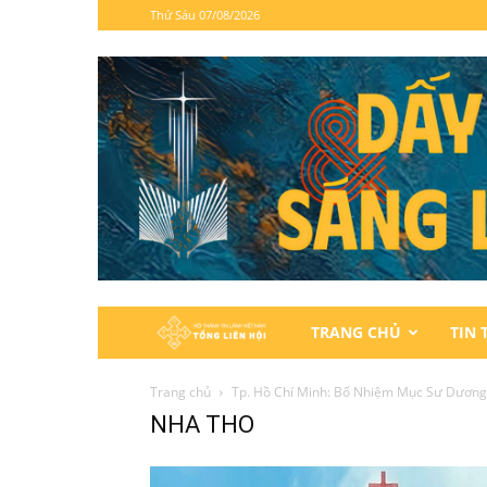
Thứ Sáu 07/08/2026
Hội
TRANG CHỦ
TIN 
Thánh
Trang chủ
Tp. Hồ Chí Minh: Bổ Nhiệm Mục Sư Dươn
NHA THO
Tin