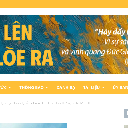
TỨC
THÔNG BÁO
DANH BẠ
TÀI LIỆU
ỦY BA
g Quang Nhân Quản nhiệm Chi Hội Hòa Hưng
NHA THO