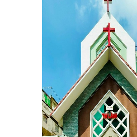
Lành
Việt
Nam