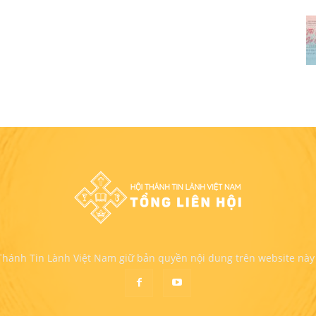
 Thánh Tin Lành Việt Nam giữ bản quyền nội dung trên website này