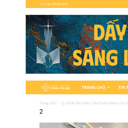
Thứ Sáu 07/08/2026
Hội
TRANG CHỦ
TIN 
Thánh
Trang chủ
Tp. HCM: Bổ nhiệm Tân Quản nhiệm Chi H
2
Tin