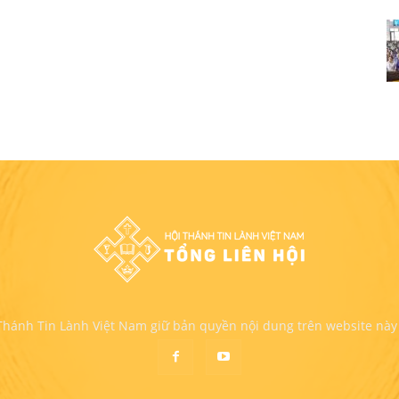
 Thánh Tin Lành Việt Nam giữ bản quyền nội dung trên website này