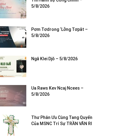
Thi Hành sự Công Chính –
5/8/2026
Pơm Tơdrong ‘Lơ̆ng Tơpăt –
5/8/2026
Ngă Klei Djŏ – 5/8/2026
Ua Raws Kev Ncaj Ncees –
5/8/2026
Thư Phân Ưu Cùng Tang Quyến
Của MSNC Trí Sự TRẦN VĂN RI