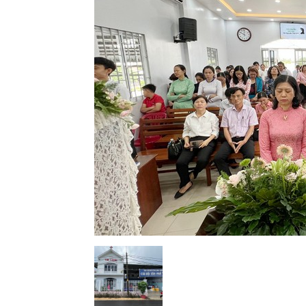
Lành
Việt
Nam