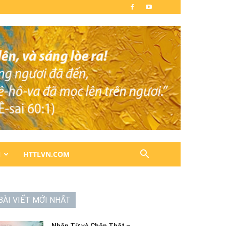
N
HTTLVN.COM
BÀI VIẾT MỚI NHẤT