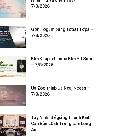
Nhân Từ và Chân Thật –
7/8/2026
Gơh Tơgŭm păng Tơpăt Tơpă –
7/8/2026
Klei Khăp leh anăn Klei Sĭt Suôr
– 7/8/2026
Ua Zoo thiab Ua Ncaj Ncees –
7/8/2026
Tây Ninh: Bế giảng Thánh Kinh
Căn Bản 2026 Trung tâm Long
An