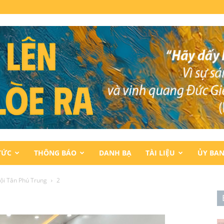
TỨC
THÔNG BÁO
DANH BẠ
TÀI LIỆU
ỦY BA
ội Tân Phú Trung
2