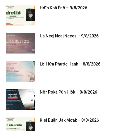
Hdĭp Kpă Ênô – 9/8/2026
Ua Neej Ncaj Ncees – 9/8/2026
Lời Hứa Phước Hạnh – 8/8/2026
Nơ̆r Pơkă Pŭn Hiôk – 8/8/2026
Klei Ƀuăn Jăk Mơak – 8/8/2026