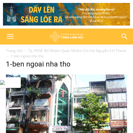
Trang chủ
Tp. HCM: Bổ Nhiệm Quản Nhiệm Chi Hội Nguyễn Chí Thanh
1-ben ngoai nha tho
1-ben ngoai nha tho