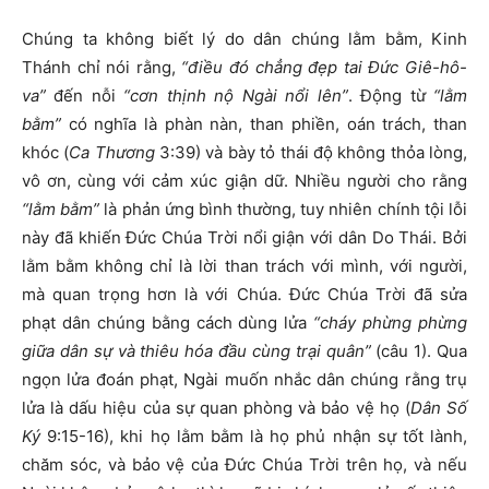
Chúng ta không biết lý do dân chúng lằm bằm, Kinh
Thánh chỉ nói rằng,
“điều đó chẳng đẹp t
a
i Ðức Giê-hô-
va”
đến nỗi
“cơn th
ị
nh nộ Ngài nổi lên”
. Động từ
“lằm
bằm”
có nghĩa là phàn nàn, than phiền, oán trách, than
khóc (
Ca Thương
3:39) và bày tỏ thái độ không thỏa lòng,
vô ơn, cùng với cảm xúc giận dữ. Nhiều người cho rằng
“lằm bằm”
là phản ứng bình thường, tuy nhiên chính tội lỗi
này đã khiến Đức Chúa Trời nổi giận với dân Do Thái. Bởi
lằm bằm không chỉ là lời than trách với mình, với người,
mà quan trọng hơn là với Chúa. Đức Chúa Trời đã sửa
phạt dân chúng bằng cách dùng lửa
“cháy phừng phừng
giữa dân sự và thiêu hóa đầu cùng trại quân”
(câu 1). Qua
ngọn lửa đoán phạt, Ngài muốn nhắc dân chúng rằng trụ
lửa là dấu hiệu của sự quan phòng và bảo vệ họ (
Dân Số
Ký
9:15-16), khi họ lằm bằm là họ phủ nhận sự tốt lành,
chăm sóc, và bảo vệ của Đức Chúa Trời trên họ, và nếu