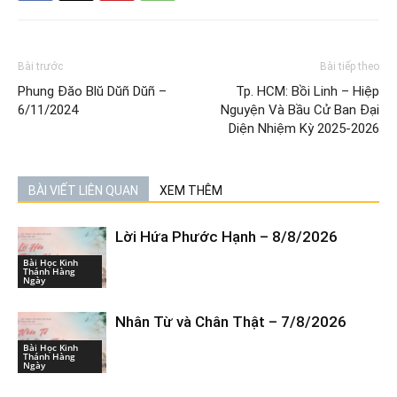
Bài trước
Bài tiếp theo
Phung Đăo Blŭ Dŭñ Dŭñ –
Tp. HCM: Bồi Linh – Hiệp
6/11/2024
Nguyện Và Bầu Cử Ban Đại
Diện Nhiệm Kỳ 2025-2026
BÀI VIẾT LIÊN QUAN
XEM THÊM
Lời Hứa Phước Hạnh – 8/8/2026
Bài Học Kinh
Thánh Hàng
Ngày
Nhân Từ và Chân Thật – 7/8/2026
Bài Học Kinh
Thánh Hàng
Ngày