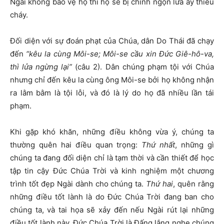
Ngài không bảo vệ họ thì họ sẽ bị chính ngọn lửa ấy thiêu
cháy.
Đối diện với sự đoán phạt của Chúa, dân Do Thái đã chạy
đến
“kêu la cùng Môi-se; Môi-se cầu xin Đức Giê-hô-va,
thì lửa ngừng lại”
(câu 2). Dân chúng phạm tội với Chúa
nhưng chỉ đến kêu la cùng ông Môi-se bởi họ không nhận
ra lằm bằm là tội lỗi, và đó là lý do họ đã nhiều lần tái
phạm.
Khi gặp khó khăn, những điều không vừa ý, chúng ta
thường quên hai điều quan trọng:
T
hứ nhất
, những gì
chúng ta đang đối diện chỉ là tạm thời và cần thiết để học
tập tin cậy Đức Chúa Trời và kinh nghiệm một chương
trình tốt đẹp Ngài dành cho chúng ta.
T
hứ hai
, quên rằng
những điều tốt lành là do Đức Chúa Trời đang ban cho
chúng ta, và tai họa sẽ xảy đến nếu Ngài rút lại những
điều tốt lành này. Đức Chúa Trời là Đấng lắng nghe chúng