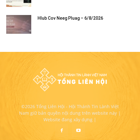
Hlub Cov Neeg Pluag – 6/8/2026
©2026 Tổng Liên Hội - Hội Thánh Tin Lành Việt
Nam giữ bản quyền nội dung trên website này |
Website đang xây dựng |