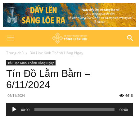
Trang chủ
Bài Học Kinh Thánh Hàng Ngày
Bài Học Kinh Thánh Hàng Ngày
Tín Đồ Lằm Bằm –
6/11/2024
06/11/2024
6618
Trình
00:00
00:00
phát
âm
thanh