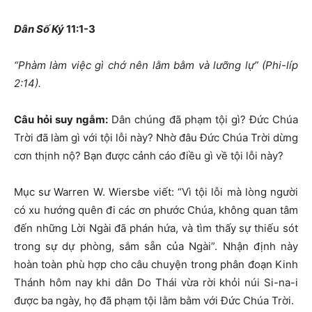
Dân Số Ký
11:1-3
“Phàm làm việc gì chớ nên lằm bằm và lưỡng lự”
(Phi-líp
2:14)
.
Câu hỏi suy ngẫm:
Dân chúng đã phạm tội gì? Đức Chúa
Trời đã làm gì với tội lỗi này? Nhờ đâu Đức Chúa Trời dừng
cơn thịnh nộ? Bạn được cảnh cáo điều gì về tội lỗi này?
Mục sư Warren W. Wiersbe viết: “Vì tội lỗi mà lòng người
có xu hướng quên đi các ơn phước Chúa, không quan tâm
đến những Lời Ngài đã phán hứa, và tìm thấy sự thiếu sót
trong sự dự phòng, sắm sẵn của Ngài”. Nhận định này
hoàn toàn phù hợp cho câu chuyện trong phân đoạn Kinh
Thánh hôm nay khi dân Do Thái vừa rời khỏi núi Si-na-i
được ba ngày, họ đã phạm tội lằm bằm với Đức Chúa Trời.