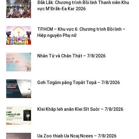
Đắk Lắk: Chương trình Bồi linh Thanh niên Khu
vực M’Đrắk-Ea Kar 2026
TP.HCM – Khu vực 6: Chương trình Bồi linh –
Hiệp nguyện Phụ nữ
Nhân Từ và Chân Thật – 7/8/2026
Gơh Tơgŭm păng Tơpăt Tơpă – 7/8/2026
Klei Khăp leh anăn Klei Sĭt Suôr – 7/8/2026
Ua Zoo thiab Ua Ncaj Ncees – 7/8/2026