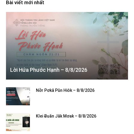
Bài viết mới nhất
Lời Hứa Phước Hạnh – 8/8/2026
Nơ̆r Pơkă Pŭn Hiôk – 8/8/2026
Klei Ƀuăn Jăk Mơak – 8/8/2026