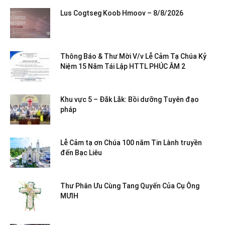
Lus Cogtseg Koob Hmoov – 8/8/2026
Thông Báo & Thư Mời V/v Lễ Cảm Tạ Chúa Kỷ
Niệm 15 Năm Tái Lập HTTL PHÚC ÂM 2
Khu vực 5 – Đắk Lắk: Bồi dưỡng Tuyên đạo
pháp
Lễ Cảm tạ ơn Chúa 100 năm Tin Lành truyền
đến Bạc Liêu
Thư Phân Ưu Cùng Tang Quyến Của Cụ Ông
MƯIH