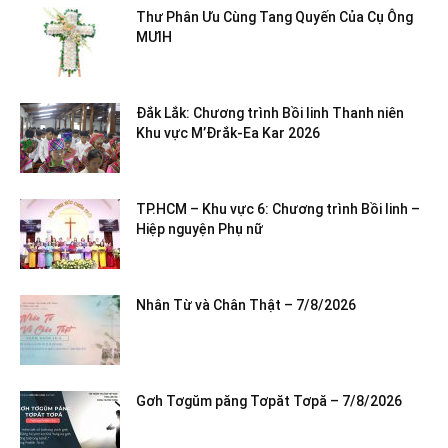
Thư Phân Ưu Cùng Tang Quyến Của Cụ Ông
MƯIH
Đắk Lắk: Chương trình Bồi linh Thanh niên
Khu vực M’Đrắk-Ea Kar 2026
TP.HCM – Khu vực 6: Chương trình Bồi linh –
Hiệp nguyện Phụ nữ
Nhân Từ và Chân Thật – 7/8/2026
Gơh Tơgŭm păng Tơpăt Tơpă – 7/8/2026