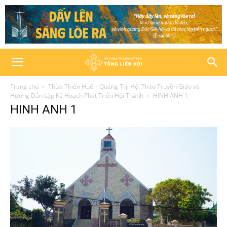
Trang chủ
Thừa Thiên Huế – Quảng Trị: Hội Thảo Truyền Giáo và
Hướng Dẫn Lập Kế Hoạch Phát Triển Hội Thánh
HINH ANH 1
HINH ANH 1