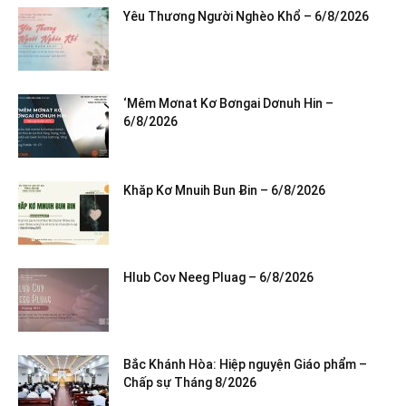
Yêu Thương Người Nghèo Khổ – 6/8/2026
‘Mêm Mơnat Kơ Bơngai Dơnuh Hin –
6/8/2026
Khăp Kơ Mnuih Bun Ƀin – 6/8/2026
Hlub Cov Neeg Pluag – 6/8/2026
Bắc Khánh Hòa: Hiệp nguyện Giáo phẩm –
Chấp sự Tháng 8/2026