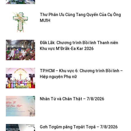
Thư Phân Ưu Cùng Tang Quyến Của Cụ Ông
MƯIH
Đắk Lắk: Chương trình Bồi linh Thanh niên
Khu vực M’Đrắk-Ea Kar 2026
TP.HCM – Khu vực 6: Chương trình Bồi linh –
Hiệp nguyện Phụ nữ
Nhân Từ và Chân Thật – 7/8/2026
Gơh Tơgŭm păng Tơpăt Tơpă – 7/8/2026