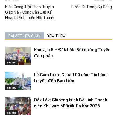
Kiên Giang: Hội Thảo Truyền
Bước Đi Trong Sự Sáng
Giáo Và Hướng Dẫn Lập Kế
Hoạch Phát Triển Hội Thánh.
BÀI VIẾT LIÊN QUAN
XEM THÊM
Khu vực 5 – Đắk Lắk: Bồi dưỡng Tuyên
đạo pháp
Tin Tức
Lễ Cảm tạ ơn Chúa 100 năm Tin Lành
truyền đến Bạc Liêu
Tin Tức
Đắk Lắk: Chương trình Bồi linh Thanh
niên Khu vực M’Đrắk-Ea Kar 2026
Tin Tức