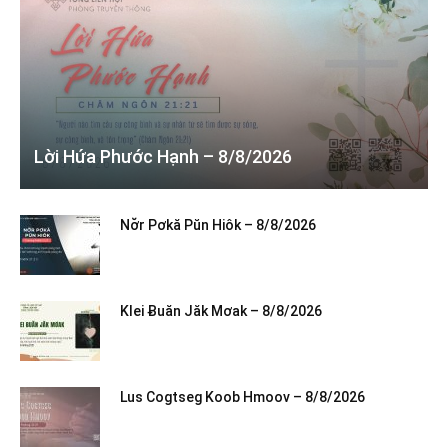
Lời Hứa Phước Hạnh – 8/8/2026
Nơ̆r Pơkă Pŭn Hiôk – 8/8/2026
Klei Ƀuăn Jăk Mơak – 8/8/2026
Lus Cogtseg Koob Hmoov – 8/8/2026