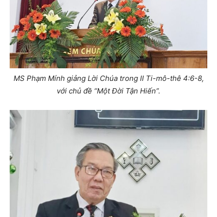
MS Phạm Mính giảng Lời Chúa trong II Ti-mô-thê 4:6-8,
với chủ đề “Một Đời Tận Hiến”.