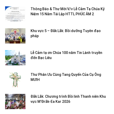
Thông Báo & Thư Mời V/v Lễ Cảm Tạ Chúa Kỷ
Niệm 15 Năm Tái Lập HTTL PHÚC ÂM 2
Khu vực 5 – Đắk Lắk: Bồi dưỡng Tuyên đạo
pháp
Lễ Cảm tạ ơn Chúa 100 năm Tin Lành truyền
đến Bạc Liêu
Thư Phân Ưu Cùng Tang Quyến Của Cụ Ông
MƯIH
Đắk Lắk: Chương trình Bồi linh Thanh niên Khu
vực M’Đrắk-Ea Kar 2026