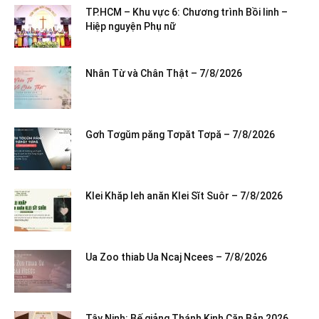
TP.HCM – Khu vực 6: Chương trình Bồi linh –
Hiệp nguyện Phụ nữ
Nhân Từ và Chân Thật – 7/8/2026
Gơh Tơgŭm păng Tơpăt Tơpă – 7/8/2026
Klei Khăp leh anăn Klei Sĭt Suôr – 7/8/2026
Ua Zoo thiab Ua Ncaj Ncees – 7/8/2026
Tây Ninh: Bế giảng Thánh Kinh Căn Bản 2026