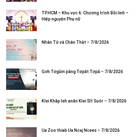
TP.HCM – Khu vực 6: Chương trình Bồi linh –
Hiệp nguyện Phụ nữ
Nhân Từ và Chân Thật – 7/8/2026
Gơh Tơgŭm păng Tơpăt Tơpă – 7/8/2026
Klei Khăp leh anăn Klei Sĭt Suôr – 7/8/2026
Ua Zoo thiab Ua Ncaj Ncees – 7/8/2026