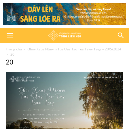
Trang chủ
Qhov Xaus Ntawm Tus Uas Tso Tus Tswv Tseg – 20/5/2024
20
20