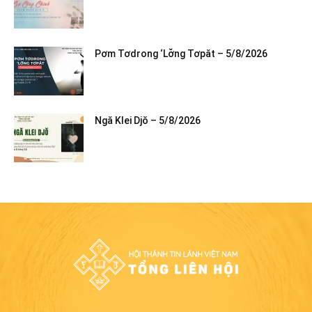
Pơm Tơdrong ‘Lơ̆ng Tơpăt – 5/8/2026
Ngă Klei Djŏ – 5/8/2026