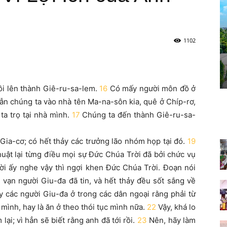
1102
ồi lên thành Giê-ru-sa-lem.
16
Có mấy người môn đồ ở
ẫn chúng ta vào nhà tên Ma-na-sôn kia, quê ở Chíp-rơ,
ta trọ tại nhà mình.
17
Chúng ta đến thành Giê-ru-sa-
 Gia-cơ; có hết thảy các trưởng lão nhóm họp tại đó.
19
uật lại từng điều mọi sự Đức Chúa Trời đã bởi chức vụ
ời ấy nghe vậy thì ngợi khen Đức Chúa Trời. Đoạn nói
 vạn người Giu-đa đã tin, và hết thảy đều sốt sắng về
y các người Giu-đa ở trong các dân ngoại rằng phải từ
mình, hay là ăn ở theo thói tục mình nữa.
22
Vậy, khá lo
ại; vì hẳn sẽ biết rằng anh đã tới rồi.
23
Nên, hãy làm