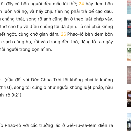
tôi đây có bốn người đều mắc lời thề;
24
hãy đem bốn
 luôn với họ, và hãy chịu tiền họ phải trả để cạo đầu.
u chẳng thật, song rõ anh cũng ăn ở theo luật pháp vậy.
 thơ cho họ về điều chúng tôi đã định: Là chỉ phải kiêng
chết ngột, cùng chớ gian dâm.
26
Phao-lô bèn đem bốn
h sạch cùng họ, rồi vào trong đền thờ, đặng tỏ ra ngày
 mỗi người trong bọn mình.
, (dầu đối với Đức Chúa Trời tôi không phải là không
Christ), song tôi cũng ở như người không luật pháp, hầu
h-rô 9:21).
ồ Phao-lô với các trưởng lão ở Giê-ru-sa-lem diễn ra