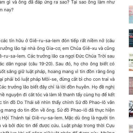
àm gì và ông đã đáp ứng ra sao? Tại sao ông làm như
ôm nay?
các tín hữu ở Giê-ru-sa-lem đón tiếp rất niềm nở (câu
trưởng lão tại nhà ông Gia-cơ, em Chúa Giê-xu và cũng
iê-ru-sa-lem. Các trưởng lão ca ngợi Đức Chúa Trời sau
ác dân ngoại (câu 19-20). Sau đó, họ cho ông biết có
ốt sắng giữ luật pháp, hoang mang vì tin đồn rằng ông
 phải bỏ luật pháp Môi-se, đừng cắt bì cho con trai và
Các trưởng lão biết đây chỉ là lời đồn huyễn. Họ đề nghị
ề nguyện đi cắt tóc và làm lễ thanh tẩy cùng họ để kết
c tín đồ Do Thái sẽ nhìn thấy chính Sứ đồ Phao-lô vẫn
g mang do tin đồn về ông. Sứ đồ Phao-lô đã thực hiện
g Hội Thánh tại Giê-ru-sa-lem. Mặc dù ông là người tin
 và bởi đức tin để được cứu. Luật pháp trong thời Cựu