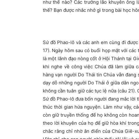
như thế nào? Các trưởng lão khuyên ông l
thế? Bạn được nhắc nhở gì trong bài học h
Sứ đồ Phao-lô và các anh em cùng đi được 
17). Ngày hôm sau có buổi họp mặt với các 
là một lãnh đạo nòng cốt ở Hội Thánh tại G
khi nghe về công việc Chúa đã làm giữa c
hàng vạn người Do Thái tin Chúa vẫn đang s
dạy dỗ những người Do Thái ở giữa dân ngoại
không cần tuân giữ các tục lệ nữa (câu 21). 
Sứ đồ Phao-lô đưa bốn người đang mắc lời th
thúc thời gian hứa nguyện. Làm như vậy, cá
còn giữ truyền thống để họ không còn hoan
theo lời khuyên của họ để giữ hòa khí tron
chắc rằng chỉ nhờ ân điển của Chúa Giê-xu