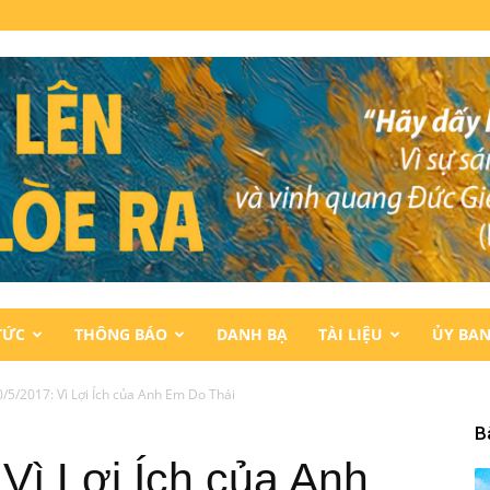
TỨC
THÔNG BÁO
DANH BẠ
TÀI LIỆU
ỦY BA
/5/2017: Vì Lợi Ích của Anh Em Do Thái
B
Vì Lợi Ích của Anh