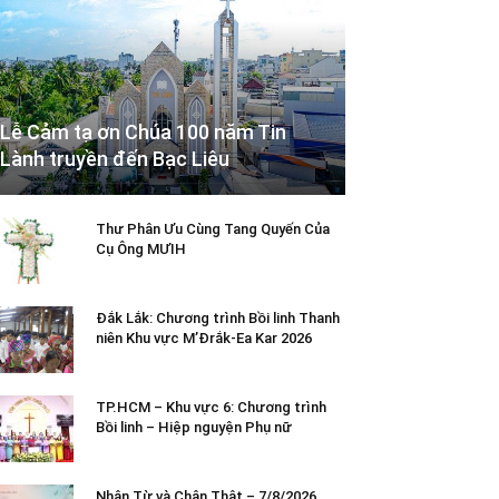
Lễ Cảm tạ ơn Chúa 100 năm Tin
Lành truyền đến Bạc Liêu
Thư Phân Ưu Cùng Tang Quyến Của
Cụ Ông MƯIH
Đắk Lắk: Chương trình Bồi linh Thanh
niên Khu vực M’Đrắk-Ea Kar 2026
TP.HCM – Khu vực 6: Chương trình
Bồi linh – Hiệp nguyện Phụ nữ
Nhân Từ và Chân Thật – 7/8/2026