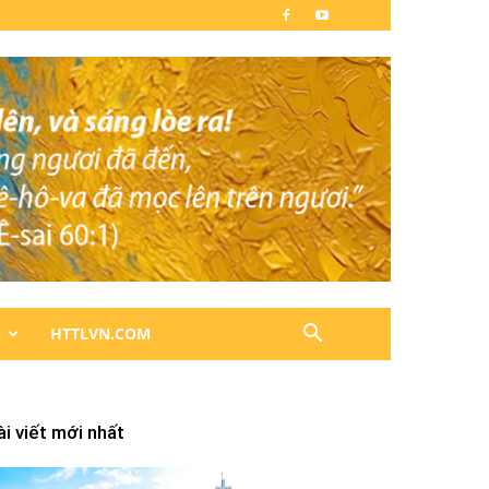
N
HTTLVN.COM
ài viết mới nhất