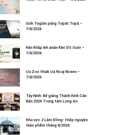
Gơh Tơgŭm păng Tơpăt Tơpă –
7/8/2026
Klei Khăp leh anăn Klei Sĭt Suôr –
7/8/2026
Ua Zoo thiab Ua Ncaj Ncees –
7/8/2026
Tây Ninh: Bế giảng Thánh Kinh Căn
Bản 2026 Trung tâm Long An
Khu vực 2 Lâm Đồng- Hiệp nguyện
Giáo phẩm tháng 8/2026