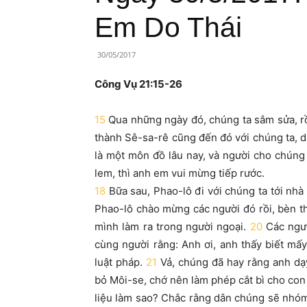
Lành
Em Do Thái
Việt
30/05/2017
Nam
Công Vụ 21:15-26
15
Qua những ngày đó, chúng ta sắm sửa, r
thành Sê-sa-rê cũng đến đó với chúng ta, d
là một môn đồ lâu nay, và người cho chúng 
lem, thì anh em vui mừng tiếp rước.
18
Bữa sau, Phao-lô đi với chúng ta tới nhà
Phao-lô chào mừng các người đó rồi, bèn th
mình làm ra trong người ngoại.
20
Các ngư
cùng người rằng: Anh ơi, anh thấy biết mấy
luật pháp.
21
Vả, chúng đã hay rằng anh dạ
bỏ Môi-se, chớ nên làm phép cắt bì cho con 
liệu làm sao? Chắc rằng dân chúng sẽ nhóm l