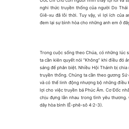
Ước chỉ cho con người nhìn thấy tội lỗi và 
nghi thức truyền thống của người Do Thái
Giê-xu đã lỗi thời. Tuy vậy, vì lợi ích củ
đem lại sự bình hòa cho những anh em ở đây
Trong cuộc sống theo Chúa, có những lúc s
ta cần kiên quyết nói “Không” khi điều đó ả
sáng để phân biệt. Nhiều Hội Thánh bị chia
truyền thống. Chúng ta cần theo gương Sứ 
và có thể linh động nhượng bộ những điều k
lợi cho việc truyền bá Phúc Âm. Cơ Đốc nh
chịu đựng lẫn nhau trong tình yêu thương.
dây hòa bình (Ê-phê-sô 4:2-3).