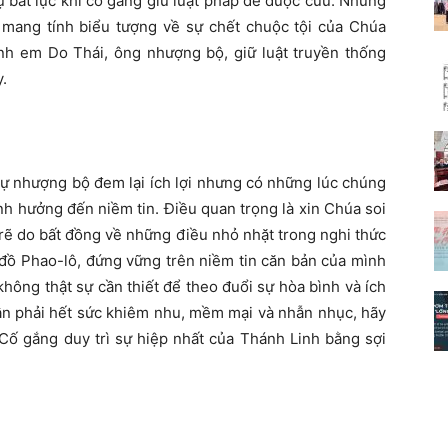
sự bất lực khi cố gắng giữ luật pháp để được cứu. Những
 mang tính biểu tượng về sự chết chuộc tội của Chúa
a anh em Do Thái, ông nhượng bộ, giữ luật truyền thống
.
ự nhượng bộ đem lại ích lợi nhưng có những lúc chúng
nh hưởng đến niềm tin. Điều quan trọng là xin Chúa soi
 rẽ do bất đồng về những điều nhỏ nhặt trong nghi thức
đồ Phao-lô, đứng vững trên niềm tin căn bản của mình
hông thật sự cần thiết để theo đuổi sự hòa bình và ích
ân phải hết sức khiêm nhu, mềm mại và nhẫn nhục, hãy
 Cố gắng duy trì sự hiệp nhất của Thánh Linh bằng sợi