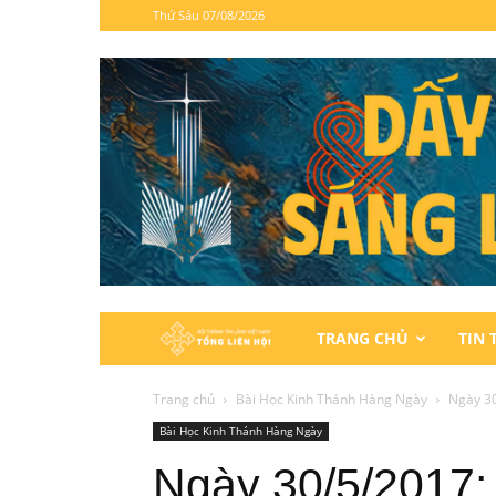
Thứ Sáu 07/08/2026
Hội
TRANG CHỦ
TIN 
Thánh
Trang chủ
Bài Học Kinh Thánh Hàng Ngày
Ngày 30
Bài Học Kinh Thánh Hàng Ngày
Tin
Ngày 30/5/2017: 