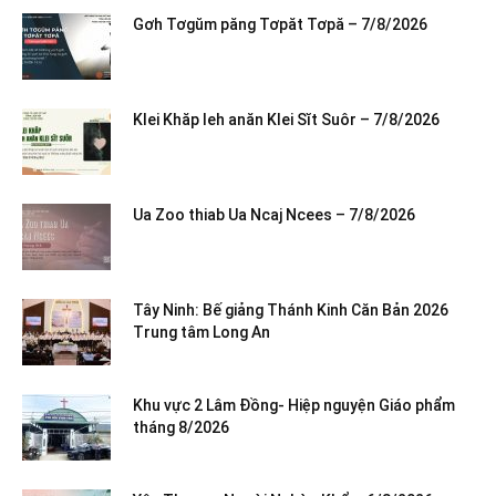
Gơh Tơgŭm păng Tơpăt Tơpă – 7/8/2026
Klei Khăp leh anăn Klei Sĭt Suôr – 7/8/2026
Ua Zoo thiab Ua Ncaj Ncees – 7/8/2026
Tây Ninh: Bế giảng Thánh Kinh Căn Bản 2026
Trung tâm Long An
Khu vực 2 Lâm Đồng- Hiệp nguyện Giáo phẩm
tháng 8/2026