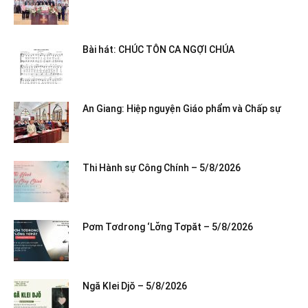
Bài hát: CHÚC TÔN CA NGỢI CHÚA
An Giang: Hiệp nguyện Giáo phẩm và Chấp sự
Thi Hành sự Công Chính – 5/8/2026
Pơm Tơdrong ‘Lơ̆ng Tơpăt – 5/8/2026
Ngă Klei Djŏ – 5/8/2026