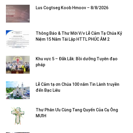
Lus Cogtseg Koob Hmoov – 8/8/2026
Thông Báo & Thư Mời V/v Lễ Cảm Tạ Chúa Kỷ
Niệm 15 Năm Tái Lập HTTL PHÚC ÂM 2
Khu vực 5 – Đắk Lắk: Bồi dưỡng Tuyên đạo
pháp
Lễ Cảm tạ ơn Chúa 100 năm Tin Lành truyền
đến Bạc Liêu
Thư Phân Ưu Cùng Tang Quyến Của Cụ Ông
MƯIH