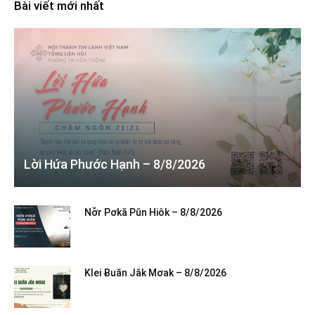
Bài viết mới nhất
Lời Hứa Phước Hạnh – 8/8/2026
Nơ̆r Pơkă Pŭn Hiôk – 8/8/2026
Klei Ƀuăn Jăk Mơak – 8/8/2026