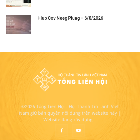
Hlub Cov Neeg Pluag – 6/8/2026
©2026 Tổng Liên Hội - Hội Thánh Tin Lành Việt
Nam giữ bản quyền nội dung trên website này |
Website đang xây dựng |