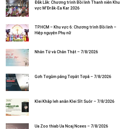
Đắk Lắk: Chương trình Bồi linh Thanh niên Khu
vực M’Đrắk-Ea Kar 2026
TP.HCM – Khu vực 6: Chương trình Bồi linh –
Hiệp nguyện Phụ nữ
Nhân Từ và Chân Thật – 7/8/2026
Gơh Tơgŭm păng Tơpăt Tơpă – 7/8/2026
Klei Khăp leh anăn Klei Sĭt Suôr – 7/8/2026
Ua Zoo thiab Ua Ncaj Ncees – 7/8/2026