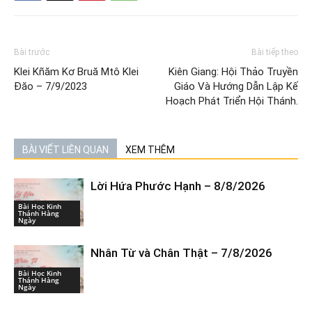
Bài trước
Bài tiếp theo
Klei Kñăm Kơ Bruă Mtô Klei
Kiên Giang: Hội Thảo Truyền
Đăo – 7/9/2023
Giáo Và Hướng Dẫn Lập Kế
Hoạch Phát Triển Hội Thánh.
BÀI VIẾT LIÊN QUAN
XEM THÊM
Lời Hứa Phước Hạnh – 8/8/2026
Bài Học Kinh
Thánh Hàng
Ngày
Nhân Từ và Chân Thật – 7/8/2026
Bài Học Kinh
Thánh Hàng
Ngày