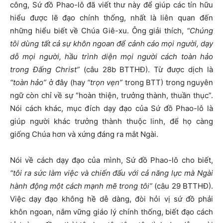
công, Sứ đồ Phao-lô đã viết thư này để giúp các tín hữu
hiểu được lẽ đạo chính thống, nhất là liên quan đến
những hiểu biết về Chúa Giê-xu. Ông giải thích,
“Chúng
tôi dùng tất cả sự khôn ngoan để cảnh cáo mọi người, dạy
dỗ mọi người, hầu trình diện mọi người cách toàn hảo
trong Đấng Christ”
(câu 28b BTTHĐ). Từ được dịch là
“toàn hảo”
ở đây (hay
“trọn vẹn”
trong BTT) trong nguyên
ngữ còn chỉ về sự “hoàn thiện, trưởng thành, thuần thục”.
Nói cách khác, mục đích dạy đạo của Sứ đồ Phao-lô là
giúp người khác trưởng thành thuộc linh, để họ càng
giống Chúa hơn và xứng đáng ra mắt Ngài.
Nói về cách dạy đạo của mình, Sứ đồ Phao-lô cho biết,
“tôi ra sức làm việc và chiến đấu với cả năng lực mà Ngài
hành động một cách mạnh mẽ trong tôi
”
(câu 29 BTTHĐ).
Việc dạy đạo không hề dễ dàng, đòi hỏi vị sứ đồ phải
khôn ngoan, nắm vững giáo lý chính thống, biết đạo cách