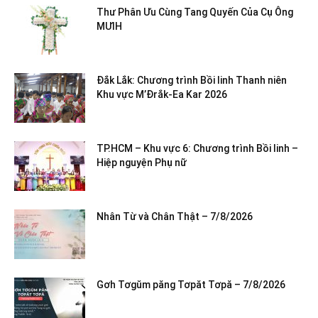
Thư Phân Ưu Cùng Tang Quyến Của Cụ Ông
MƯIH
Đắk Lắk: Chương trình Bồi linh Thanh niên
Khu vực M’Đrắk-Ea Kar 2026
TP.HCM – Khu vực 6: Chương trình Bồi linh –
Hiệp nguyện Phụ nữ
Nhân Từ và Chân Thật – 7/8/2026
Gơh Tơgŭm păng Tơpăt Tơpă – 7/8/2026