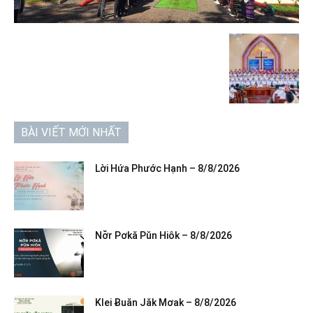
BÀI VIẾT MỚI NHẤT
Lời Hứa Phước Hạnh – 8/8/2026
Nơ̆r Pơkă Pŭn Hiôk – 8/8/2026
Klei Ƀuăn Jăk Mơak – 8/8/2026