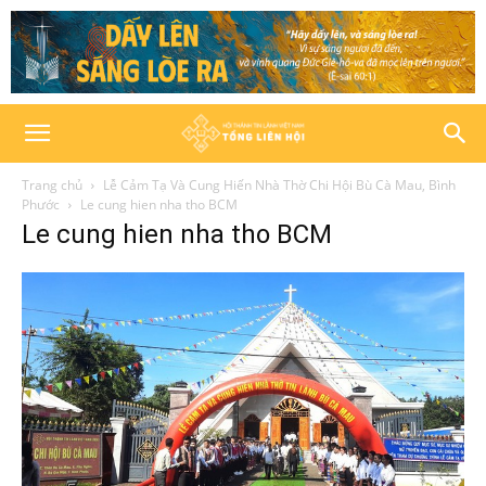
Trang chủ
Lễ Cảm Tạ Và Cung Hiến Nhà Thờ Chi Hội Bù Cà Mau, Bình
Phước
Le cung hien nha tho BCM
Le cung hien nha tho BCM