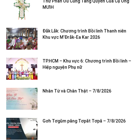
Thư Phân Ưu Cùng Tang Quyến Của Cụ Ông
MƯIH
Đắk Lắk: Chương trình Bồi linh Thanh niên
Khu vực M’Đrắk-Ea Kar 2026
TP.HCM – Khu vực 6: Chương trình Bồi linh –
Hiệp nguyện Phụ nữ
Nhân Từ và Chân Thật – 7/8/2026
Gơh Tơgŭm păng Tơpăt Tơpă – 7/8/2026