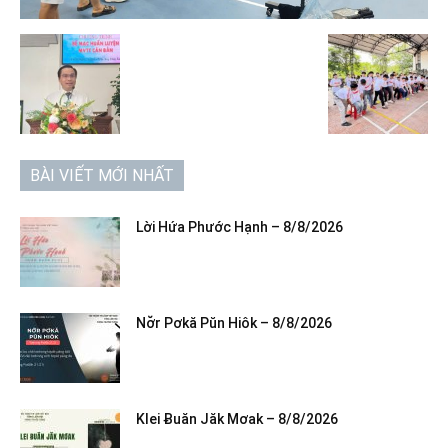
BÀI VIẾT MỚI NHẤT
Lời Hứa Phước Hạnh – 8/8/2026
Nơ̆r Pơkă Pŭn Hiôk – 8/8/2026
Klei Ƀuăn Jăk Mơak – 8/8/2026