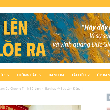
TỨC
THÔNG BÁO
DANH BẠ
TÀI LIỆU
ỦY BA
ham Dự Chương Trình Bồi Linh
Ban hát KV Bắc Lâm Đồng 1