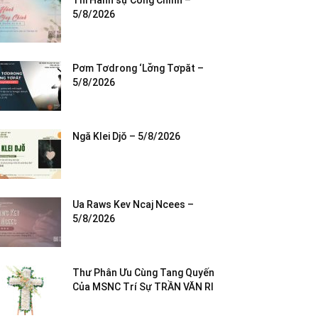
Thi Hành sự Công Chính –
5/8/2026
Pơm Tơdrong ‘Lơ̆ng Tơpăt –
5/8/2026
Ngă Klei Djŏ – 5/8/2026
Ua Raws Kev Ncaj Ncees –
5/8/2026
Thư Phân Ưu Cùng Tang Quyến
Của MSNC Trí Sự TRẦN VĂN RI