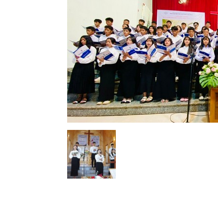
Lành
Việt
Nam