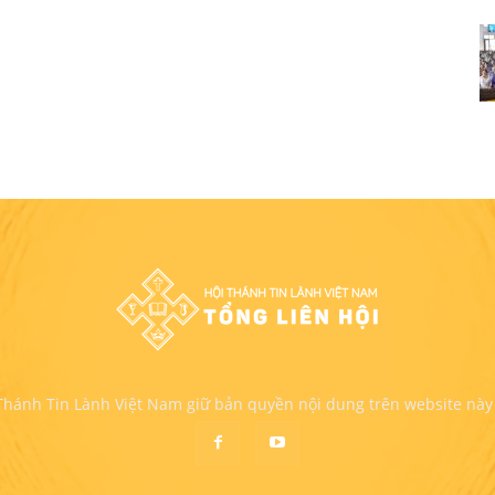
 Thánh Tin Lành Việt Nam giữ bản quyền nội dung trên website này