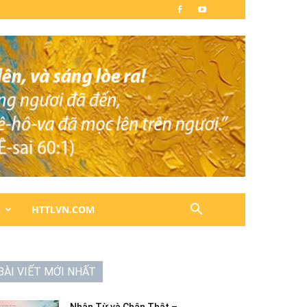
N
HTTLVN.COM
BÀI VIẾT MỚI NHẤT