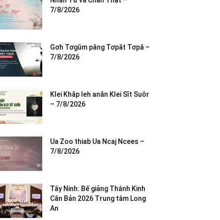
Nhân Từ và Chân Thật –
7/8/2026
Gơh Tơgŭm păng Tơpăt Tơpă –
7/8/2026
Klei Khăp leh anăn Klei Sĭt Suôr
– 7/8/2026
Ua Zoo thiab Ua Ncaj Ncees –
7/8/2026
Tây Ninh: Bế giảng Thánh Kinh
Căn Bản 2026 Trung tâm Long
An