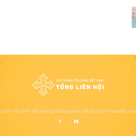
 Thánh Tin Lành Việt Nam giữ bản quyền nội dung trên website này