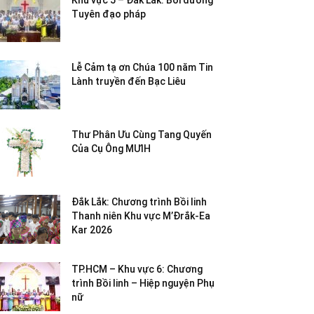
Khu vực 5 – Đắk Lắk: Bồi dưỡng
Tuyên đạo pháp
Lễ Cảm tạ ơn Chúa 100 năm Tin
Lành truyền đến Bạc Liêu
Thư Phân Ưu Cùng Tang Quyến
Của Cụ Ông MƯIH
Đắk Lắk: Chương trình Bồi linh
Thanh niên Khu vực M’Đrắk-Ea
Kar 2026
TP.HCM – Khu vực 6: Chương
trình Bồi linh – Hiệp nguyện Phụ
nữ