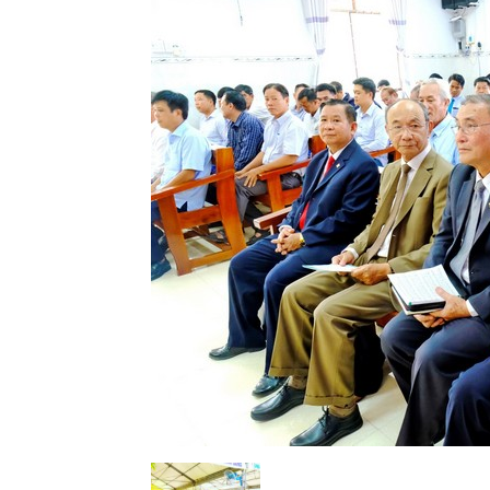
Lành
Việt
Nam