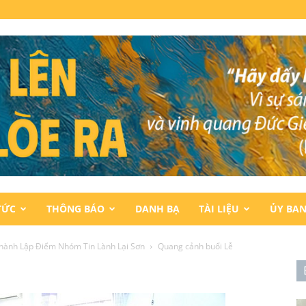
TỨC
THÔNG BÁO
DANH BẠ
TÀI LIỆU
ỦY BA
Thành Lập Điểm Nhóm Tin Lành Lại Sơn
Quang cảnh buổi Lễ