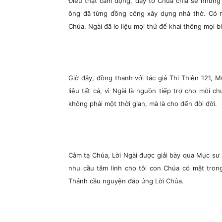
Điều thật cảm động, đầy tớ Chúa chia sẻ những 
ông đã từng đồng công xây dựng nhà thờ. Có n
Chúa, Ngài đã lo liệu mọi thứ để khai thông mọi 
Giờ đây, đồng thanh với tác giả Thi Thiên 121, 
liệu tất cả, vì Ngài là nguồn tiếp trợ cho mỗi c
không phải một thời gian, mà là cho đến đời đời.
Cảm tạ Chúa, Lời Ngài được giải bày qua Mục s
nhu cầu tâm linh cho tôi con Chúa có mặt tro
Thánh cầu nguyện đáp ứng Lời Chúa.