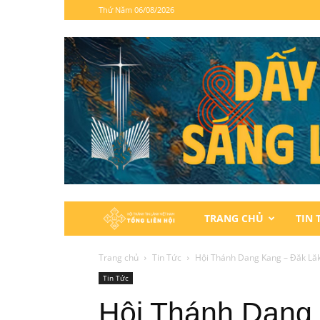
Thứ Năm 06/08/2026
Hội
TRANG CHỦ
TIN 
Thánh
Trang chủ
Tin Tức
Hội Thánh Dang Kang – Đăk Lă
Tin Tức
Tin
Hội Thánh Dang