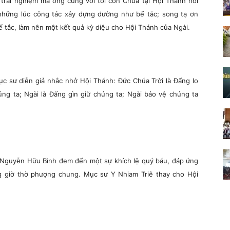
trải nghiệm mà ông cùng với tôi con Chúa tại Hội Thánh nơi
hững lúc công tác xây dựng dường như bế tắc; song tạ ơn
bế tắc, làm nên một kết quả kỳ diệu cho Hội Thánh của Ngài.
Mục sư diễn giả nhắc nhở Hội Thánh: Đức Chúa Trời là Đấng lo
húng ta; Ngài là Đấng gìn giữ chúng ta; Ngài bảo vệ chúng ta
ư Nguyễn Hữu Bình đem đến một sự khích lệ quý báu, đáp ứng
ng giờ thờ phượng chung. Mục sư Y Nhiam Triê thay cho Hội