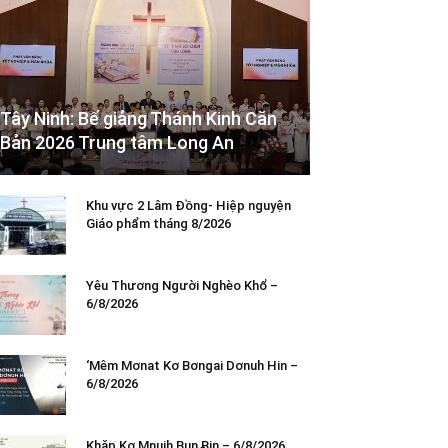
Tây Ninh: Bế giảng Thánh Kinh Căn
Bản 2026 Trung tâm Long An
Khu vực 2 Lâm Đồng- Hiệp nguyện
Giáo phẩm tháng 8/2026
Yêu Thương Người Nghèo Khổ –
6/8/2026
‘Mêm Mơnat Kơ Bơngai Dơnuh Hin –
6/8/2026
Khăp Kơ Mnuih Bun Ƀin – 6/8/2026