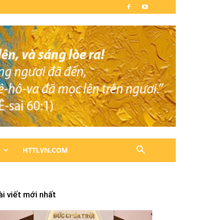
N
HTTLVN.COM
ài viết mới nhất