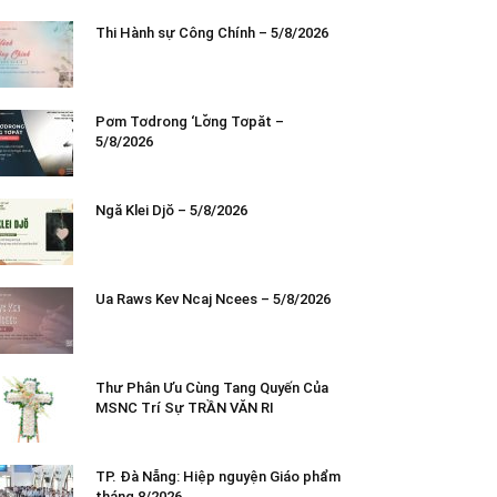
Thi Hành sự Công Chính – 5/8/2026
Pơm Tơdrong ‘Lơ̆ng Tơpăt –
5/8/2026
Ngă Klei Djŏ – 5/8/2026
Ua Raws Kev Ncaj Ncees – 5/8/2026
Thư Phân Ưu Cùng Tang Quyến Của
MSNC Trí Sự TRẦN VĂN RI
TP. Đà Nẵng: Hiệp nguyện Giáo phẩm
tháng 8/2026