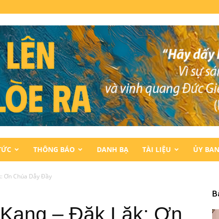
TỨC
THÔNG BÁO
DANH BẠ
TÀI LIỆU
ỦY BA
k: Ơn Chúa Dẫy Đầy
B
 Kang – Đăk Lăk: Ơn