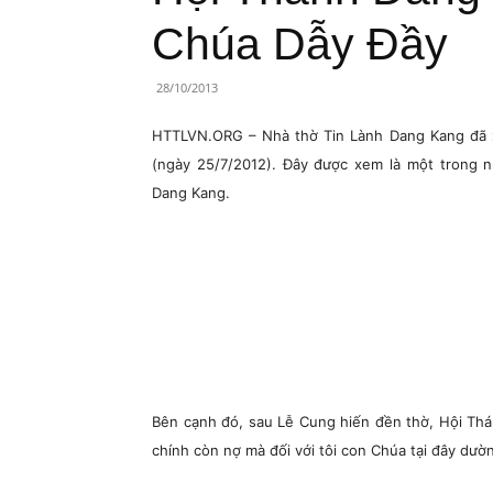
Lành
Chúa Dẫy Đầy
Việt
28/10/2013
Nam
HTTLVN.ORG – Nhà thờ Tin Lành Dang Kang đã x
(ngày 25/7/2012). Đây được xem là một trong 
Dang Kang.
Bên cạnh đó, sau Lễ Cung hiến đền thờ, Hội Thán
chính còn nợ mà đối với tôi con Chúa tại đây dườn