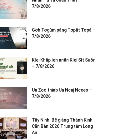
Nhân Từ và Chân Thật –
7/8/2026
Gơh Tơgŭm păng Tơpăt Tơpă –
7/8/2026
Klei Khăp leh anăn Klei Sĭt Suôr
– 7/8/2026
Ua Zoo thiab Ua Ncaj Ncees –
7/8/2026
Tây Ninh: Bế giảng Thánh Kinh
Căn Bản 2026 Trung tâm Long
An