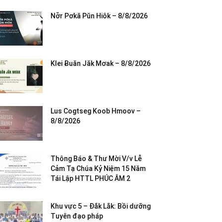
Nơ̆r Pơkă Pŭn Hiôk – 8/8/2026
Klei Ƀuăn Jăk Mơak – 8/8/2026
Lus Cogtseg Koob Hmoov –
8/8/2026
Thông Báo & Thư Mời V/v Lễ
Cảm Tạ Chúa Kỷ Niệm 15 Năm
Tái Lập HTTL PHÚC ÂM 2
Khu vực 5 – Đắk Lắk: Bồi dưỡng
Tuyên đạo pháp