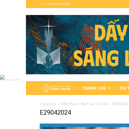
Chủ Nhật 09/08/2026
Hội
TRANG CHỦ
TIN 
Thánh
Trang chủ
Hơ̆k Mơak – Wah Lač – Bi Mni – 29/4/2024
E29042024
Tin