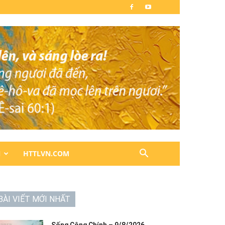
N
HTTLVN.COM
BÀI VIẾT MỚI NHẤT