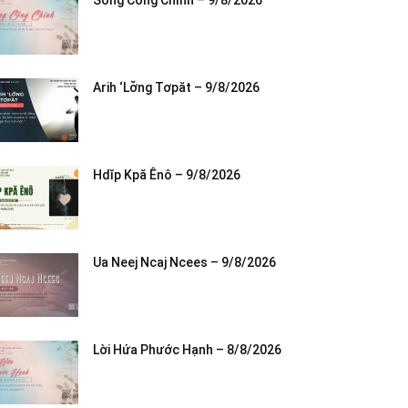
Sống Công Chính – 9/8/2026
Arih ‘Lơ̆ng Tơpăt – 9/8/2026
Hdĭp Kpă Ênô – 9/8/2026
Ua Neej Ncaj Ncees – 9/8/2026
Lời Hứa Phước Hạnh – 8/8/2026