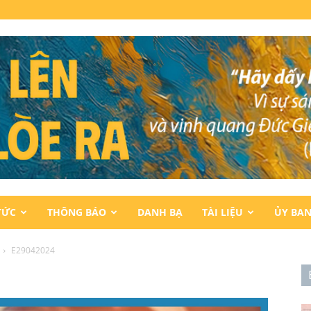
TỨC
THÔNG BÁO
DANH BẠ
TÀI LIỆU
ỦY BA
E29042024