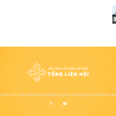
 Thánh Tin Lành Việt Nam giữ bản quyền nội dung trên website này