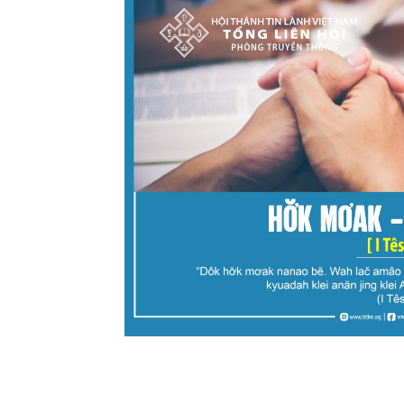
Lành
Việt
Nam