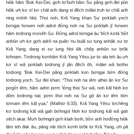
hiôk hăm ‘Bok Kei-Dei, gơh tơ’bưh hăm Sư păng gơh đei pŭn
hiôk ưh kơ sĭ kơ chăl arih dang ei đĕch mălei truh tơ chăl arih
ning mônh hloi. Thoi noh, Kră Yang khan Sư pơklaih yoch
bơngai hơwen noh adrol đơ̆ng noh na Sư pơklaih jĭ hơwen
hăm tơdrong mơsêh Sư. Đơ̆ng adrol bơngai âu ‘bĭch kơtă ‘bơ̆t
anhŭn ưh kơ gơh adrŏ na puăn ‘nu buăl sư tung anhăk sư tơ
Kră Yang, dang ei sư iung hloi iŏk chĕp anhŭn sư brŏk
tơhnam. Tơdrong kơnhăm Kră Yang Yêsu jur tơ ala teh âu ưh
kơ sĭ wă pơklaih tơdrong jĭ jăn đĕch ôh, mălei wă bơtho
tơdrong ‘Bok Kei-Dei păng pơklaih kon bơngai bơ̆n đơ̆ng
tơdrong yoch. Sư đei khan: “Thoi noh na iĕm athei ăn kơ Sư
pơgơ̆r iĕm, hăm adrin pơm ‘lơ̆ng thoi Sư wă, noh kăl hloh kơ
dôm tơdrong nai; pơm thoi noh na Sư gô ăn kơ iĕm tôm
tơmam iĕm kăl yua.” (Mathiơ 6:33). Kră Yang Yêsu tơchĕng
kơ tơdrong kăl wă gah bơhngol hloh kơ tơdrong kăl wă gah
sĕch akar. Mưh bơhngol gơh klaih bơih, bơ̆n arih hơđơ̆ng hiôk
lăm teh đak âu, păng năr tôch kơnh brŏk tơ Kră Yang, ưh pă