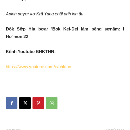
Apinh pơyơ̆r kơ Kră Yang chăl arih inh âu
Đŏk Sơ̆p Hla bơar ‘Bok Kei-Dei lăm pêng sơnăm: I
Hơ’mon 22
Kênh Youtube BHKTHN:
https://www.youtube.com/c/bhkthn