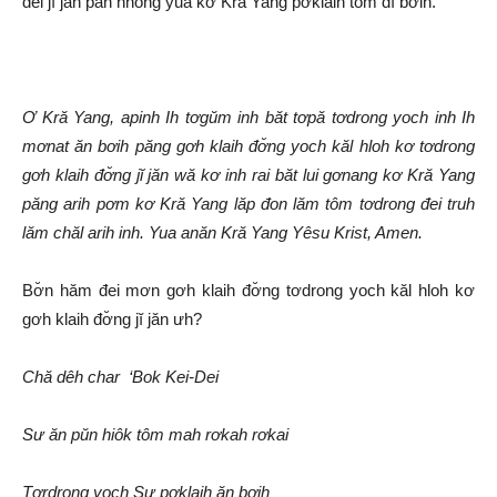
đei jĭ jăn păn hnong yua kơ Kră Yang pơklaih tôm đĭ bơih.
Ơ Kră Yang, apinh Ih tơgŭm inh băt tơpă tơdrong yoch inh Ih
mơnat ăn bơih păng gơh klaih đơ̆ng yoch kăl hloh kơ tơdrong
gơh klaih đơ̆ng jĭ jăn wă kơ inh rai băt lui gơnang kơ Kră Yang
păng arih pơm kơ Kră Yang lăp đon lăm tôm tơdrong đei truh
lăm chăl arih inh. Yua anăn Kră Yang Yêsu Krist, Amen.
Bơ̆n hăm đei mơn gơh klaih đơ̆ng tơdrong yoch kăl hloh kơ
gơh klaih đơ̆ng jĭ jăn ưh?
Chă dêh char ‘Bok Kei-Dei
Sư ăn pŭn hiôk tôm mah rơkah rơkai
Tơrdrong yoch Sư pơklaih ăn bơih