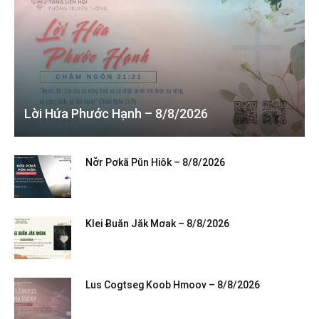
Lời Hứa Phước Hạnh – 8/8/2026
Nơ̆r Pơkă Pŭn Hiôk – 8/8/2026
Klei Ƀuăn Jăk Mơak – 8/8/2026
Lus Cogtseg Koob Hmoov – 8/8/2026