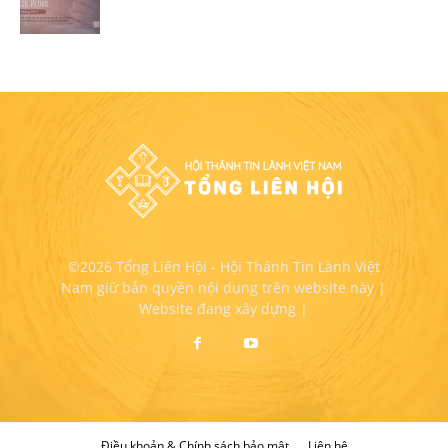
©2026 Tổng Liên Hội - Hội Thánh Tin Lành Việt
Nam giữ bản quyền nội dung trên website này |
Website đang xây dựng |
Điều khoản & Chính sách bảo mật
Liên hệ