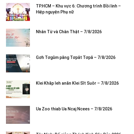
TP.HCM – Khu vực 6: Chương trình Bồi linh –
Hiệp nguyện Phụ nữ
Nhân Từ và Chân Thật – 7/8/2026
Gơh Tơgŭm păng Tơpăt Tơpă – 7/8/2026
Klei Khăp leh anăn Klei Sĭt Suôr – 7/8/2026
Ua Zoo thiab Ua Ncaj Ncees – 7/8/2026