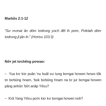
thanh
Markôs 2:1-12
“Sư mơnat ăn dôm tơdrong yoch đêl ih pơm, Pơklaih dôm
tơdrong jĭ-jăn ih.”
(Hơriso 103:3)
Nơ̆r jet tơchĕng pơwao:
– Yua kơ kiơ puăn ‘nu buăl sư tung bơngai hơwen hơwo tŏk
tơ bơbŭng hnam, ‘bok bơbŭng hnam na tơ jur bơngai hơwen
păng anhŭn ‘bơ̆t anăp Yêsu?
– Kră Yang Yêsu pơm kiơ kơ bơngai hơwen noh?