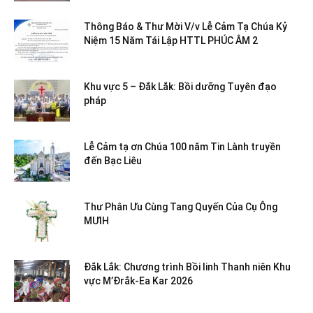
Thông Báo & Thư Mời V/v Lễ Cảm Tạ Chúa Kỷ
Niệm 15 Năm Tái Lập HTTL PHÚC ÂM 2
Khu vực 5 – Đắk Lắk: Bồi dưỡng Tuyên đạo
pháp
Lễ Cảm tạ ơn Chúa 100 năm Tin Lành truyền
đến Bạc Liêu
Thư Phân Ưu Cùng Tang Quyến Của Cụ Ông
MƯIH
Đắk Lắk: Chương trình Bồi linh Thanh niên Khu
vực M’Đrắk-Ea Kar 2026