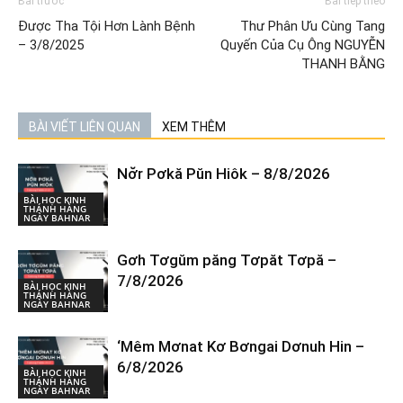
Bài trước
Bài tiếp theo
Được Tha Tội Hơn Lành Bệnh
Thư Phân Ưu Cùng Tang
– 3/8/2025
Quyến Của Cụ Ông NGUYỄN
THANH BẰNG
BÀI VIẾT LIÊN QUAN
XEM THÊM
Nơ̆r Pơkă Pŭn Hiôk – 8/8/2026
BÀI HỌC KINH
THÁNH HÀNG
NGÀY BAHNAR
Gơh Tơgŭm păng Tơpăt Tơpă –
7/8/2026
BÀI HỌC KINH
THÁNH HÀNG
NGÀY BAHNAR
‘Mêm Mơnat Kơ Bơngai Dơnuh Hin –
6/8/2026
BÀI HỌC KINH
THÁNH HÀNG
NGÀY BAHNAR