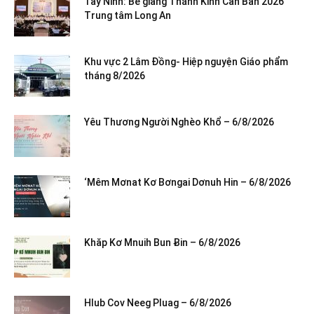
Tây Ninh: Bế giảng Thánh Kinh Căn Bản 2026
Trung tâm Long An
Khu vực 2 Lâm Đồng- Hiệp nguyện Giáo phẩm
tháng 8/2026
Yêu Thương Người Nghèo Khổ – 6/8/2026
‘Mêm Mơnat Kơ Bơngai Dơnuh Hin – 6/8/2026
Khăp Kơ Mnuih Bun Ƀin – 6/8/2026
Hlub Cov Neeg Pluag – 6/8/2026