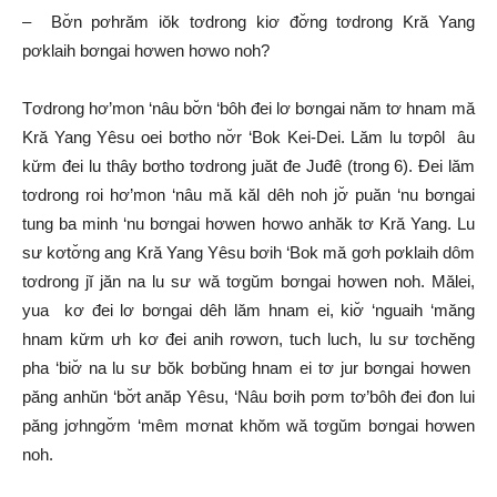
– Bơ̆n pơhrăm iŏk tơdrong kiơ đơ̆ng tơdrong Kră Yang
pơklaih bơngai hơwen hơwo noh?
Tơdrong hơ’mon ‘nâu bơ̆n ‘bôh đei lơ bơngai năm tơ hnam mă
Kră Yang Yêsu oei bơtho nơ̆r ‘Bok Kei-Dei. Lăm lu tơpôl âu
kư̆m đei lu thây bơtho tơdrong juăt đe Juđê (trong 6). Đei lăm
tơdrong roi hơ’mon ‘nâu mă kăl dêh noh jơ̆ puăn ‘nu bơngai
tung ba minh ‘nu bơngai hơwen hơwo anhăk tơ Kră Yang. Lu
sư kơtơ̆ng ang Kră Yang Yêsu bơih ‘Bok mă gơh pơklaih dôm
tơdrong jĭ jăn na lu sư wă tơgŭm bơngai hơwen noh. Mălei,
yua kơ đei lơ bơngai dêh lăm hnam ei, kiơ̆ ‘nguaih ‘măng
hnam kư̆m ưh kơ đei anih rơwơn, tuch luch, lu sư tơchĕng
pha ‘biơ̆ na lu sư bŏk bơbŭng hnam ei tơ jur bơngai hơwen
păng anhŭn ‘bơ̆t anăp Yêsu, ‘Nâu bơih pơm tơ’bôh đei đon lui
păng jơhngơ̆m ‘mêm mơnat khŏm wă tơgŭm bơngai hơwen
noh.