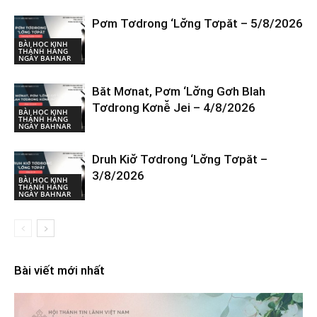
Pơm Tơdrong ‘Lơ̆ng Tơpăt – 5/8/2026
BÀI HỌC KINH
THÁNH HÀNG
NGÀY BAHNAR
Băt Mơnat, Pơm ‘Lơ̆ng Gơh Blah
Tơdrong Kơnê̆ Jei – 4/8/2026
BÀI HỌC KINH
THÁNH HÀNG
NGÀY BAHNAR
Druh Kiơ̆ Tơdrong ‘Lơ̆ng Tơpăt –
3/8/2026
BÀI HỌC KINH
THÁNH HÀNG
NGÀY BAHNAR
Bài viết mới nhất