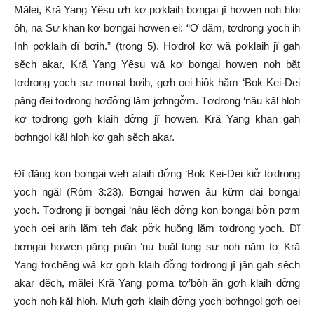
Mălei, Kră Yang Yêsu ưh kơ pơklaih bơngai jĭ hơwen noh hloi
ôh, na Sư khan kơ bơngai hơwen ei: “Ơ dăm, tơdrong yoch ih
Inh pơklaih đĭ bơih.” (trong 5). Hơdrol kơ wă pơklaih jĭ gah
sĕch akar, Kră Yang Yêsu wă kơ bơngai hơwen noh băt
tơdrong yoch sư mơnat bơih, gơh oei hiôk hăm ‘Bok Kei-Dei
păng đei tơdrong hơđơ̆ng lăm jơhngơ̆m. Tơdrong ‘nâu kăl hloh
kơ tơdrong gơh klaih đơ̆ng jĭ hơwen. Kră Yang khan gah
bơhngol kăl hloh kơ gah sĕch akar.
Đĭ đăng kon bơngai weh ataih đơ̆ng ‘Bok Kei-Dei kiơ̆ tơdrong
yoch ngăl (Rôm 3:23). Bơngai hơwen âu kư̆m dai bơngai
yoch. Tơdrong jĭ bơngai ‘nâu lĕch đơ̆ng kon bơngai bơ̆n pơm
yoch oei arih lăm teh đak pơ̆k huŏng lăm tơdrong yoch. Đĭ
bơngai hơwen păng puăn ‘nu buăl tung sư noh năm tơ Kră
Yang tơchĕng wă kơ gơh klaih đơ̆ng tơdrong jĭ jăn gah sĕch
akar đĕch, mălei Kră Yang pơma tơ’bôh ăn gơh klaih đơ̆ng
yoch noh kăl hloh. Mưh gơh klaih đơ̆ng yoch bơhngol gơh oei