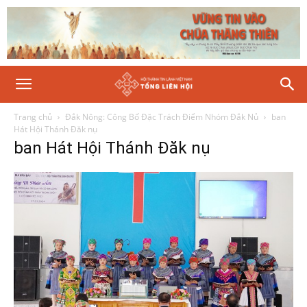
Trang chủ
Đắk Nông: Công Bố Đặc Trách Điểm Nhóm Đắk Nủ
ban
Hát Hội Thánh Đăk nụ
ban Hát Hội Thánh Đăk nụ