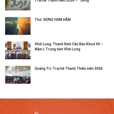
Trại hè Thanh niên 2026 — “Sống”
Thơ: ĐỪNG HÂM HẨM
Vĩnh Long: Thánh Kinh Căn Bản Khoá VII –
Năm I, Trung tâm Vĩnh Long
Quảng Trị: Trại hè Thanh Thiếu niên 2026