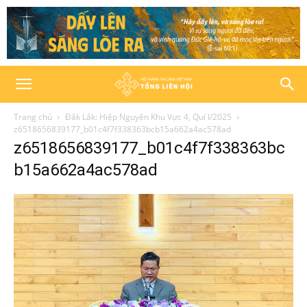
Trang chủ
Đắk Lắk: Hiệp Nguyện Khu Vực 4, Quí I/2025
z6518656839177_b01c4f7f338363bcb15a662a4ac578ad
z6518656839177_b01c4f7f338363bc
b15a662a4ac578ad