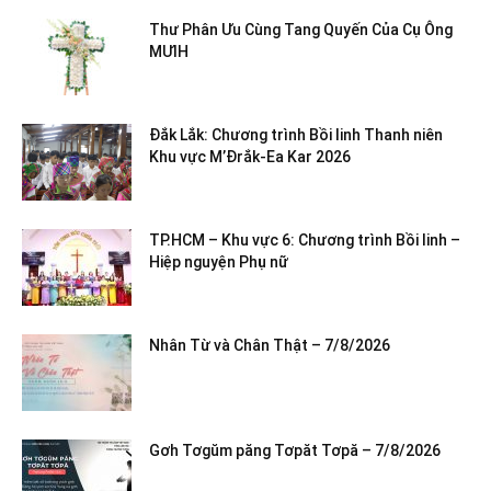
Thư Phân Ưu Cùng Tang Quyến Của Cụ Ông
MƯIH
Đắk Lắk: Chương trình Bồi linh Thanh niên
Khu vực M’Đrắk-Ea Kar 2026
TP.HCM – Khu vực 6: Chương trình Bồi linh –
Hiệp nguyện Phụ nữ
Nhân Từ và Chân Thật – 7/8/2026
Gơh Tơgŭm păng Tơpăt Tơpă – 7/8/2026