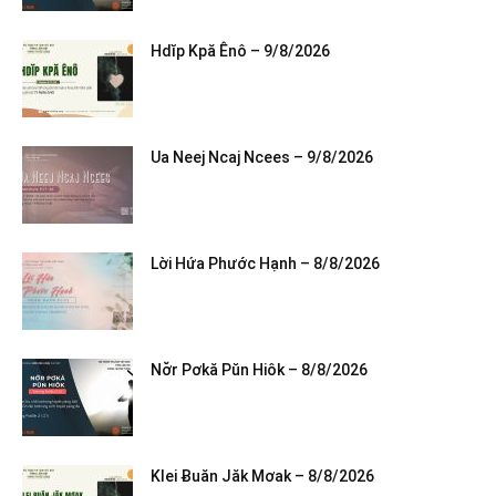
Hdĭp Kpă Ênô – 9/8/2026
Ua Neej Ncaj Ncees – 9/8/2026
Lời Hứa Phước Hạnh – 8/8/2026
Nơ̆r Pơkă Pŭn Hiôk – 8/8/2026
Klei Ƀuăn Jăk Mơak – 8/8/2026