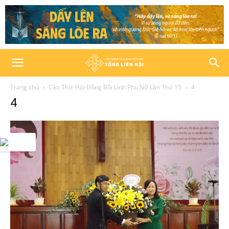
Trang chủ
Cần Thơ: Hội Đồng Bồi Linh Phụ Nữ Lần Thứ 15
4
4