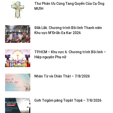
Thư Phân Ưu Cùng Tang Quyến Của Cụ Ông
MƯIH
Đắk Lắk: Chương trình Bồi linh Thanh niên
Khu vực M’Đrắk-Ea Kar 2026
TP.HCM – Khu vực 6: Chương trình Bồi linh –
Hiệp nguyện Phụ nữ
Nhân Từ và Chân Thật – 7/8/2026
Gơh Tơgŭm păng Tơpăt Tơpă – 7/8/2026