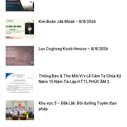
Klei Ƀuăn Jăk Mơak – 8/8/2026
Lus Cogtseg Koob Hmoov – 8/8/2026
Thông Báo & Thư Mời V/v Lễ Cảm Tạ Chúa Kỷ
Niệm 15 Năm Tái Lập HTTL PHÚC ÂM 2
Khu vực 5 – Đắk Lắk: Bồi dưỡng Tuyên đạo
pháp