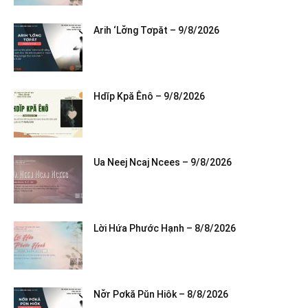
Arih ‘Lơ̆ng Tơpăt – 9/8/2026
Hdĭp Kpă Ênô – 9/8/2026
Ua Neej Ncaj Ncees – 9/8/2026
Lời Hứa Phước Hạnh – 8/8/2026
Nơ̆r Pơkă Pŭn Hiôk – 8/8/2026