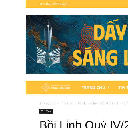
Thứ Bảy 08/08/2026
Hội
TRANG CHỦ
TIN 
Thánh
Trang chủ
Tin Tức
Bồi Linh Quý IV/2016 Tại HTTL 
Tin Tức
Tin
Bồi Linh Quý IV