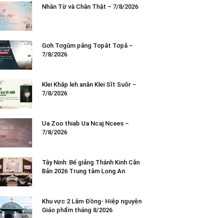
Nhân Từ và Chân Thật – 7/8/2026
Gơh Tơgŭm păng Tơpăt Tơpă –
7/8/2026
Klei Khăp leh anăn Klei Sĭt Suôr –
7/8/2026
Ua Zoo thiab Ua Ncaj Ncees –
7/8/2026
Tây Ninh: Bế giảng Thánh Kinh Căn
Bản 2026 Trung tâm Long An
Khu vực 2 Lâm Đồng- Hiệp nguyện
Giáo phẩm tháng 8/2026