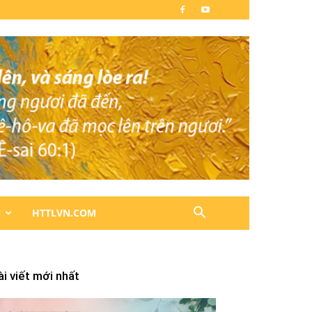
N
HTTLVN.COM
ài viết mới nhất