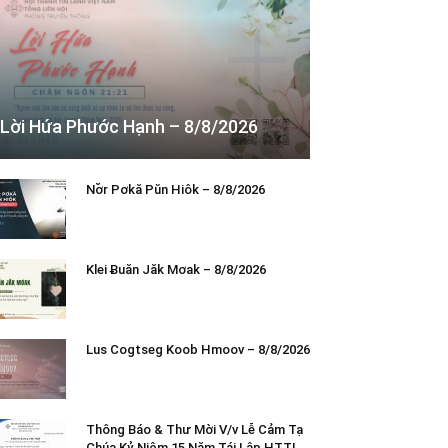
Lời Hứa Phước Hạnh – 8/8/2026
Nơ̆r Pơkă Pŭn Hiôk – 8/8/2026
Klei Ƀuăn Jăk Mơak – 8/8/2026
Lus Cogtseg Koob Hmoov – 8/8/2026
Thông Báo & Thư Mời V/v Lễ Cảm Tạ
Chúa Kỷ Niệm 15 Năm Tái Lập HTTL