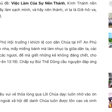
hủ đề:
Việc Làm Của Sự Nên Thánh
, Kinh Thánh nền
ãy làm sạch mình, và hãy nên thánh, vì ta là Giê-hô-va,
).
 Phó Hội trưởng I khích lệ con dân Chúa tại HT An Phú
 nha, mấy miếng bánh mà làm nhục ta giữa dân ta, các
rá các ngươi, để mà giết những kẻ không đáng chết, cho
-ên 13:19). Chấp sự Bùi Thế Dũng cầu nguyện đáp ứng
ều vui vẻ thỏa lòng qua Lời Chúa dạy: luôn nhờ vào ơn
 ngoài xã hội để danh Chúa luôn được tôn cao và vinh