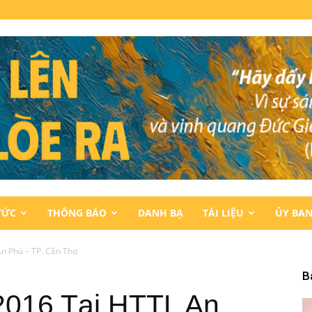
TỨC
THÔNG BÁO
DANH BẠ
TÀI LIỆU
ỦY BA
An Phú – TP. Cần Thơ
B
/2016 Tại HTTL An