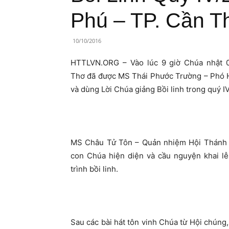
Lành
Phú – TP. Cần T
Việt
10/10/2016
Nam
HTTLVN.ORG – Vào lúc 9 giờ Chúa nhật 0
Thơ đã được MS Thái Phước Trường – Phó H
và dùng Lời Chúa giảng Bồi linh trong quý I
MS Châu Tử Tôn – Quản nhiệm Hội Thánh –
con Chúa hiện diện và cầu nguyện khai 
trình bồi linh.
Sau các bài hát tôn vinh Chúa từ Hội chún