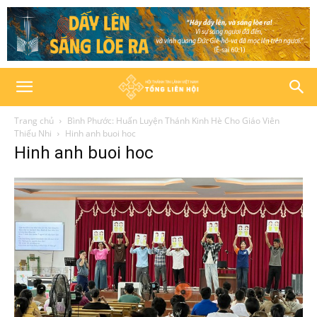
Trang chủ
Bình Phước: Huấn Luyện Thánh Kinh Hè Cho Giáo Viên
Thiếu Nhi
Hinh anh buoi hoc
Hinh anh buoi hoc