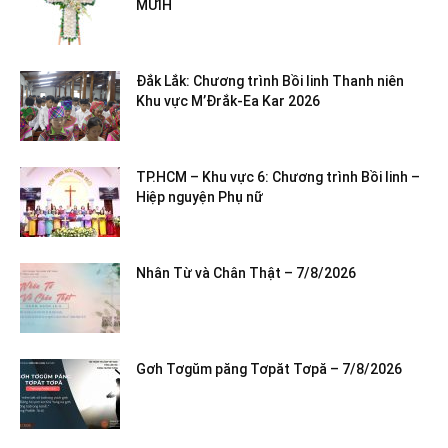
MƯIH
Đắk Lắk: Chương trình Bồi linh Thanh niên
Khu vực M’Đrắk-Ea Kar 2026
TP.HCM – Khu vực 6: Chương trình Bồi linh –
Hiệp nguyện Phụ nữ
Nhân Từ và Chân Thật – 7/8/2026
Gơh Tơgŭm păng Tơpăt Tơpă – 7/8/2026