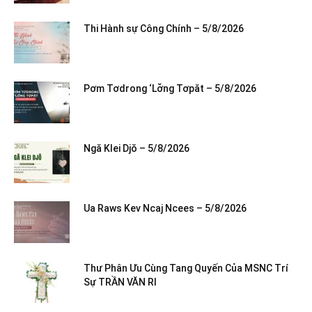
Thi Hành sự Công Chính – 5/8/2026
Pơm Tơdrong ‘Lơ̆ng Tơpăt – 5/8/2026
Ngă Klei Djŏ – 5/8/2026
Ua Raws Kev Ncaj Ncees – 5/8/2026
Thư Phân Ưu Cùng Tang Quyến Của MSNC Trí
Sự TRẦN VĂN RI