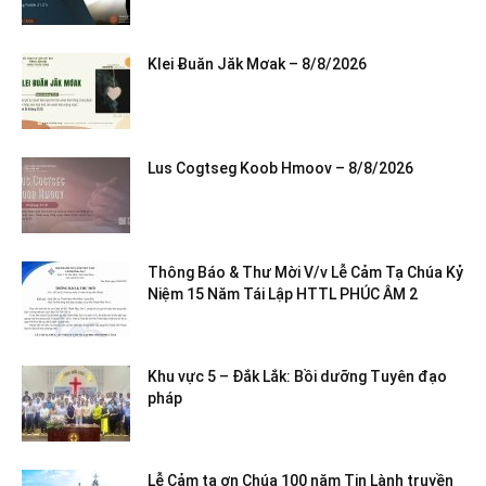
Klei Ƀuăn Jăk Mơak – 8/8/2026
Lus Cogtseg Koob Hmoov – 8/8/2026
Thông Báo & Thư Mời V/v Lễ Cảm Tạ Chúa Kỷ
Niệm 15 Năm Tái Lập HTTL PHÚC ÂM 2
Khu vực 5 – Đắk Lắk: Bồi dưỡng Tuyên đạo
pháp
Lễ Cảm tạ ơn Chúa 100 năm Tin Lành truyền