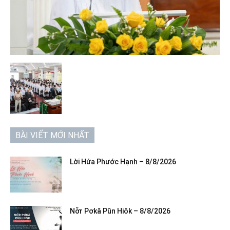
BÀI VIẾT MỚI NHẤT
Lời Hứa Phước Hạnh – 8/8/2026
Nơ̆r Pơkă Pŭn Hiôk – 8/8/2026