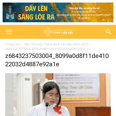
Trang chủ
Bến Tre (cũ): Thánh Kinh Căn Bản Năm 2025
z6843237503004_8099a0d8f11de41022032d4887e92a1e
z6843237503004_8099a0d8f11de410
22032d4887e92a1e