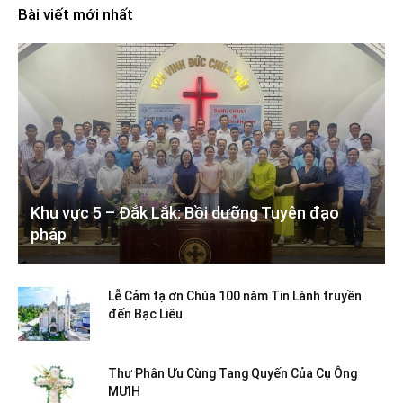
Bài viết mới nhất
Khu vực 5 – Đắk Lắk: Bồi dưỡng Tuyên đạo
pháp
Lễ Cảm tạ ơn Chúa 100 năm Tin Lành truyền
đến Bạc Liêu
Thư Phân Ưu Cùng Tang Quyến Của Cụ Ông
MƯIH