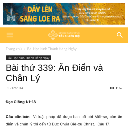
Trang chủ
Bài Học Kinh Thánh Hàng Ngày
Bài Học Kinh Thánh Hàng Ngày
Bài thứ 339: Ân Điển và
Chân Lý
10/12/2014
1162
Đọc Giăng 1:1-18
Câu căn bản:
Vì luật pháp đã được ban bố bởi Môi-se, còn ân
điển và chân lý thì đến từ Đức Chúa Giê-xu Christ.
Câu 17.