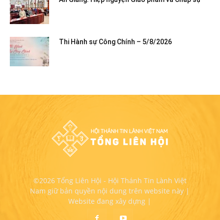
Thi Hành sự Công Chính – 5/8/2026
©2026 Tổng Liên Hội - Hội Thánh Tin Lành Việt
Nam giữ bản quyền nội dung trên website này |
Website đang xây dựng |