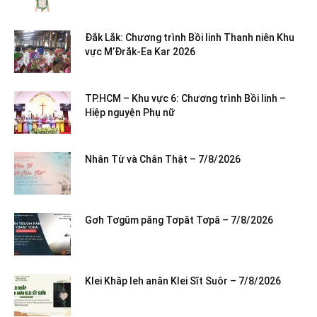
Đắk Lắk: Chương trình Bồi linh Thanh niên Khu
vực M’Đrắk-Ea Kar 2026
TP.HCM – Khu vực 6: Chương trình Bồi linh –
Hiệp nguyện Phụ nữ
Nhân Từ và Chân Thật – 7/8/2026
Gơh Tơgŭm păng Tơpăt Tơpă – 7/8/2026
Klei Khăp leh anăn Klei Sĭt Suôr – 7/8/2026