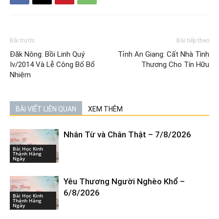
Bài trước
Bài tiếp theo
Đăk Nông: Bồi Linh Quý
Tỉnh An Giang: Cất Nhà Tình
Iv/2014 Và Lễ Công Bố Bổ
Thương Cho Tín Hữu
Nhiệm
BÀI VIẾT LIÊN QUAN
XEM THÊM
Nhân Từ và Chân Thật – 7/8/2026
Bài Học Kinh
Thánh Hàng
Ngày
Yêu Thương Người Nghèo Khổ –
6/8/2026
Bài Học Kinh
Thánh Hàng
Ngày