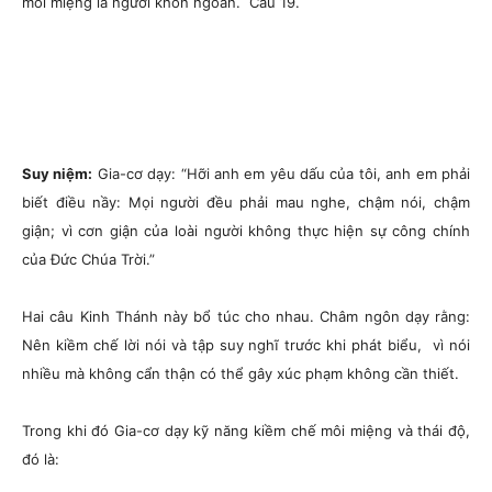
môi miệng là người khôn ngoan. Câu 19.
Suy niệm:
Gia-cơ dạy:
“Hỡi anh em yêu dấu của tôi, anh em phải
biết điều nầy: Mọi người đều phải mau nghe, chậm nói, chậm
giận; vì cơn giận của loài người không thực hiện sự công chính
của Đức Chúa Trời.”
Hai câu Kinh Thánh này bổ túc cho nhau. Châm ngôn dạy rằng:
Nên kiềm chế lời nói và tập suy nghĩ trước khi phát biểu, vì nói
nhiều mà không cẩn thận có thể gây xúc phạm không cần thiết.
Trong khi đó Gia-cơ dạy kỹ năng kiềm chế môi miệng và thái độ,
đó là: