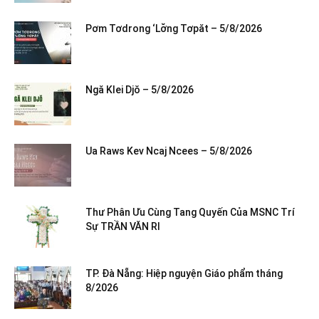
Pơm Tơdrong ‘Lơ̆ng Tơpăt – 5/8/2026
Ngă Klei Djŏ – 5/8/2026
Ua Raws Kev Ncaj Ncees – 5/8/2026
Thư Phân Ưu Cùng Tang Quyến Của MSNC Trí
Sự TRẦN VĂN RI
TP. Đà Nẵng: Hiệp nguyện Giáo phẩm tháng
8/2026