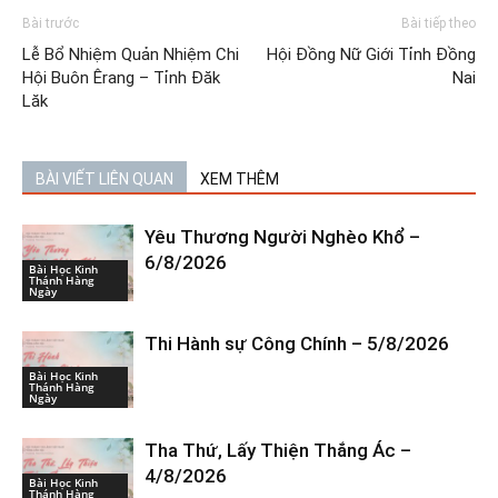
Bài trước
Bài tiếp theo
Lễ Bổ Nhiệm Quản Nhiệm Chi
Hội Đồng Nữ Giới Tỉnh Đồng
Hội Buôn Êrang – Tỉnh Đăk
Nai
Lăk
BÀI VIẾT LIÊN QUAN
XEM THÊM
Yêu Thương Người Nghèo Khổ –
6/8/2026
Bài Học Kinh
Thánh Hàng
Ngày
Thi Hành sự Công Chính – 5/8/2026
Bài Học Kinh
Thánh Hàng
Ngày
Tha Thứ, Lấy Thiện Thắng Ác –
4/8/2026
Bài Học Kinh
Thánh Hàng