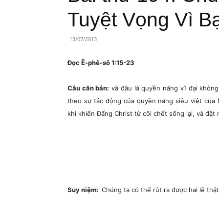
Lành
Tuyệt Vọng Vì B
Việt
13/07/2013
Nam
Đọc Ê-phê-sô 1:15-23
Câu căn bản:
và đâu là quyền năng vĩ đại không 
theo sự tác động của quyền năng siêu việt của 
khi khiến Đấng Christ từ cõi chết sống lại, và đặt
Suy niệm:
Chúng ta có thể rút ra được hai lẽ th