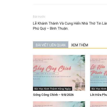
Bài trước
Lễ Khánh Thành Và Cung Hiến Nhà Thờ Tin Là
Phú Quý – Bình Thuận.
BÀI VIẾT LIÊN QUAN
XEM THÊM
Bài Học Kinh Thánh Hàng Ngày
Bài Học Kin
Sống Công Chính – 9/8/2026
Lời Hứa Ph