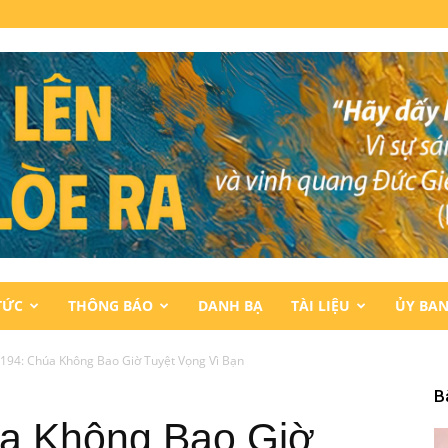
TỨC
THÔNG BÁO
DANH BẠ
TÀI LIỆU
ỦY BA
 194: Chúa Không Bao Giờ Tuyệt Vọng Vì Bạn
B
úa Không Bao Giờ