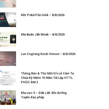
Nơ̆r Pơkă Pŭn Hiôk – 8/8/2026
Klei Ƀuăn Jăk Mơak – 8/8/2026
Lus Cogtseg Koob Hmoov – 8/8/2026
Thông Báo & Thư Mời V/v Lễ Cảm Tạ
Chúa Kỷ Niệm 15 Năm Tái Lập HTTL
PHÚC ÂM 2
Khu vực 5 – Đắk Lắk: Bồi dưỡng
Tuyên đạo pháp