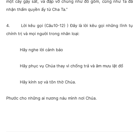
một cây gậy sắt, và đập vỡ chúng như đồ gốm, cũng như Ta đã
nhận thẩm quyền ấy từ Cha Ta.”
4. Lời kêu gọi (Câu10-12) ) Đây là lời kêu gọi những lĩnh tụ
chính trị và mọi người trong nhân loại:
Hãy nghe lời cảnh báo
Hãy phục vụ Chúa thay vì chống trả và âm mưu lật đổ
Hãy kính sợ và tôn thờ Chúa.
Phước cho những ai nương náu mình nơi Chúa.