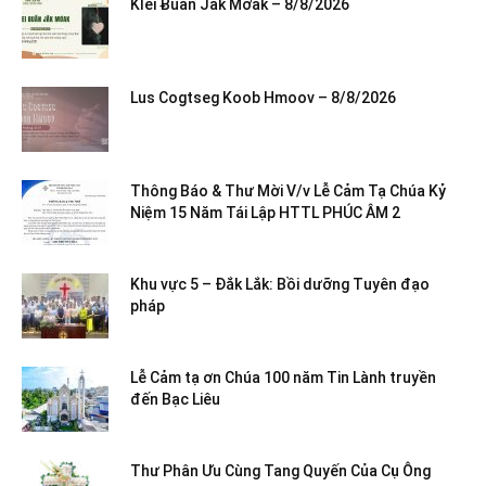
Klei Ƀuăn Jăk Mơak – 8/8/2026
Lus Cogtseg Koob Hmoov – 8/8/2026
Thông Báo & Thư Mời V/v Lễ Cảm Tạ Chúa Kỷ
Niệm 15 Năm Tái Lập HTTL PHÚC ÂM 2
Khu vực 5 – Đắk Lắk: Bồi dưỡng Tuyên đạo
pháp
Lễ Cảm tạ ơn Chúa 100 năm Tin Lành truyền
đến Bạc Liêu
Thư Phân Ưu Cùng Tang Quyến Của Cụ Ông