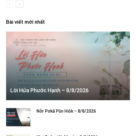
Bài viết mới nhất
Lời Hứa Phước Hạnh – 8/8/2026
Nơ̆r Pơkă Pŭn Hiôk – 8/8/2026