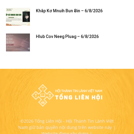
Khăp Kơ Mnuih Bun Ƀin – 6/8/2026
Hlub Cov Neeg Pluag – 6/8/2026
©2026 Tổng Liên Hội - Hội Thánh Tin Lành Việt
Nam giữ bản quyền nội dung trên website này |
Website đang xây dựng |