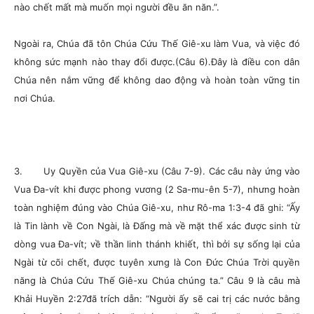
nào chết mất mà muốn mọi người đều ăn năn.”.
Ngoài ra, Chúa đã tôn Chúa Cứu Thế Giê-xu làm Vua, và việc đó
không sức mạnh nào thay đổi được.(Câu 6).Đây là điều con dân
Chúa nên nắm vững để không dao động và hoàn toàn vững tin
nơi Chúa.
3. Uy Quyền của Vua Giê-xu (Câu 7-9). Các câu này ứng vào
Vua Đa-vít khi được phong vương (2 Sa-mu-ên 5-7), nhưng hoàn
toàn nghiệm đúng vào Chúa Giê-xu, như Rô-ma 1:3-4 đã ghi: “Ấy
là Tin lành về Con Ngài, là Đấng mà về mặt thể xác được sinh từ
dòng vua Đa-vít; về thần linh thánh khiết, thì bởi sự sống lại của
Ngài từ cõi chết, được tuyên xưng là Con Đức Chúa Trời quyền
năng là Chúa Cứu Thế Giê-xu Chúa chúng ta.” Câu 9 là câu mà
Khải Huyền 2:27đã trích dẫn: “Người ấy sẽ cai trị các nước bằng