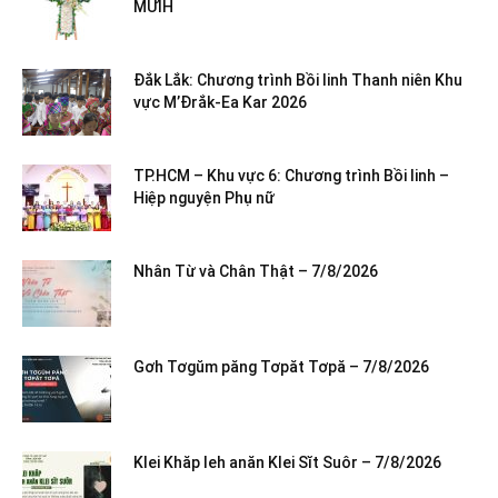
MƯIH
Đắk Lắk: Chương trình Bồi linh Thanh niên Khu
vực M’Đrắk-Ea Kar 2026
TP.HCM – Khu vực 6: Chương trình Bồi linh –
Hiệp nguyện Phụ nữ
Nhân Từ và Chân Thật – 7/8/2026
Gơh Tơgŭm păng Tơpăt Tơpă – 7/8/2026
Klei Khăp leh anăn Klei Sĭt Suôr – 7/8/2026