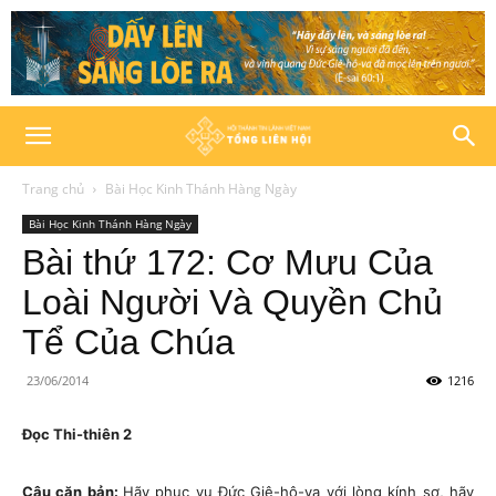
Trang chủ
Bài Học Kinh Thánh Hàng Ngày
Bài Học Kinh Thánh Hàng Ngày
Bài thứ 172: Cơ Mưu Của
Loài Người Và Quyền Chủ
Tể Của Chúa
23/06/2014
1216
Đọc Thi-thiên 2
Câu căn bản:
Hãy phục vụ Đức Giê-hô-va với lòng kính sợ, hãy