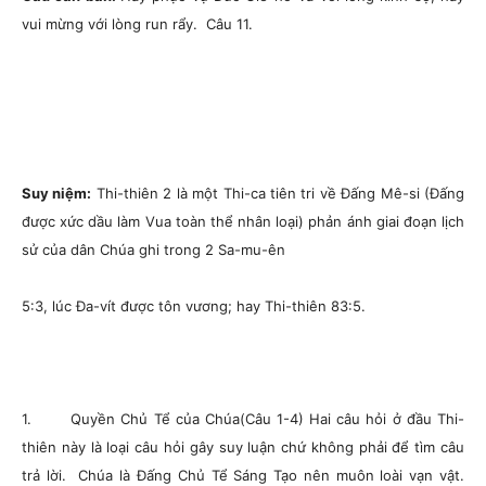
vui mừng với lòng run rẩy.
Câu 11.
Suy niệm:
Thi-thiên 2 là một Thi-ca tiên tri về Đấng Mê-si (Đấng
được xức dầu làm Vua toàn thể nhân loại) phản ánh giai đoạn lịch
sử của dân Chúa ghi trong 2 Sa-mu-ên
5:3, lúc Đa-vít được tôn vương; hay Thi-thiên 83:5.
1. Quyền Chủ Tể của Chúa(Câu 1-4) Hai câu hỏi ở đầu Thi-
thiên này là loại câu hỏi gây suy luận chứ không phải để tìm câu
trả lời. Chúa là Đấng Chủ Tể Sáng Tạo nên muôn loài vạn vật.